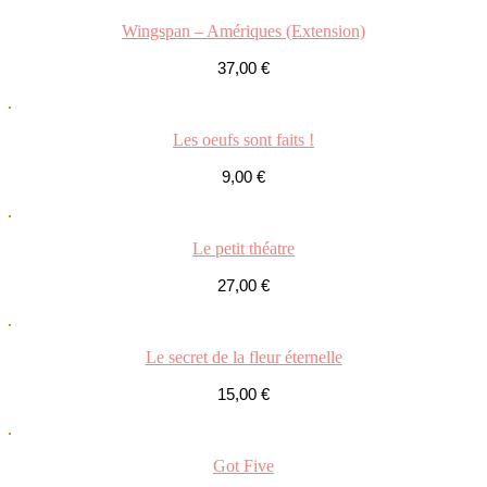
Wingspan – Amériques (Extension)
37,00
€
Les oeufs sont faits !
9,00
€
Le petit théatre
27,00
€
Le secret de la fleur éternelle
15,00
€
Got Five