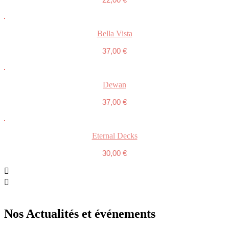
Bella Vista
37,00
€
Dewan
37,00
€
Eternal Decks
30,00
€
Nos
Actualités et événements