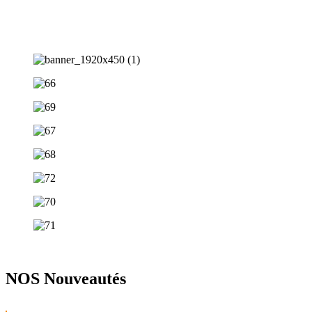
NOS
Nouveautés