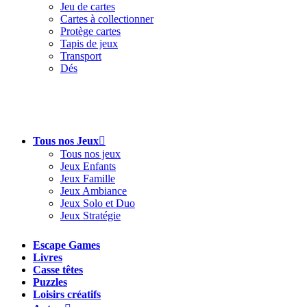
Jeu de cartes
Cartes à collectionner
Protège cartes
Tapis de jeux
Transport
Dés
Tous nos Jeux
Tous nos jeux
Jeux Enfants
Jeux Famille
Jeux Ambiance
Jeux Solo et Duo
Jeux Stratégie
Escape Games
Livres
Casse têtes
Puzzles
Loisirs créatifs