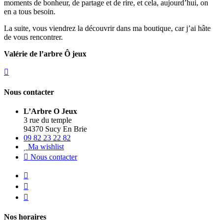
moments de bonheur, de partage et de rire, et cela, aujourd’hui, on
en a tous besoin.
La suite, vous viendrez la découvrir dans ma boutique, car j’ai hâte
de vous rencontrer.
Valérie de l’arbre Ô jeux
Nous contacter
L’Arbre O Jeux
3 rue du temple
94370 Sucy En Brie
09 82 23 22 82
Ma wishlist
Nous contacter
Nos horaires