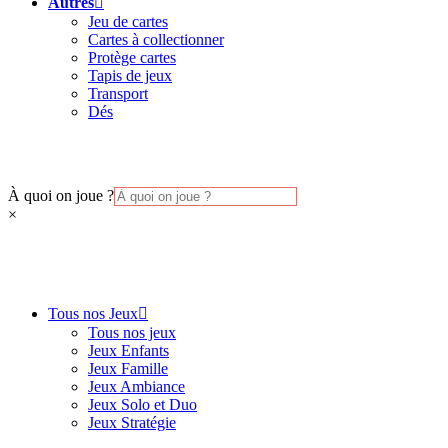
Autres
Jeu de cartes
Cartes à collectionner
Protège cartes
Tapis de jeux
Transport
Dés
À quoi on joue ?
×
Tous nos Jeux
Tous nos jeux
Jeux Enfants
Jeux Famille
Jeux Ambiance
Jeux Solo et Duo
Jeux Stratégie