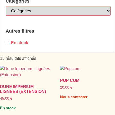
Catégories
Autres filtres
En stock
Trié
13 résultats affichés
du
plus
récent
POP COM
au
DUNE IMPERIUM –
20,00
€
plus
LIGNÉES (EXTENSION)
ancien
Nous contacter
45,00
€
En stock