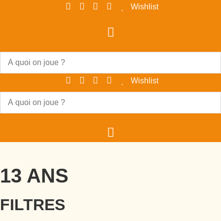
Aller
Wishlist
au
contenu
Wishlist
13 ANS
FILTRES