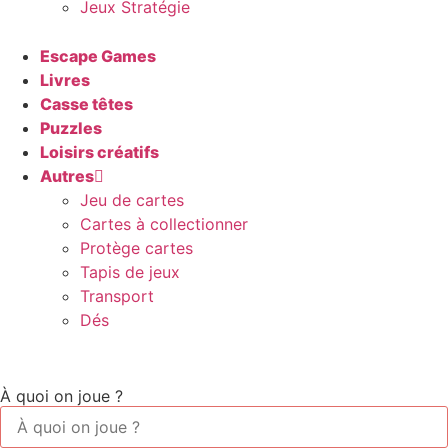
Jeux Stratégie
Escape Games
Livres
Casse têtes
Puzzles
Loisirs créatifs
Autres
Jeu de cartes
Cartes à collectionner
Protège cartes
Tapis de jeux
Transport
Dés
À quoi on joue ?