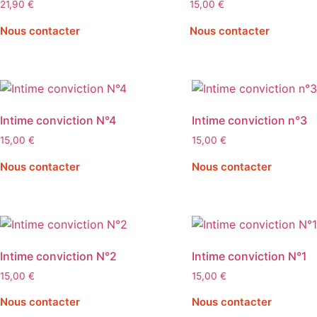
21,90
€
15,00
€
Nous contacter
Nous contacter
Intime conviction N°4
Intime conviction n°3
15,00
€
15,00
€
Nous contacter
Nous contacter
Intime conviction N°2
Intime conviction N°1
15,00
€
15,00
€
Nous contacter
Nous contacter