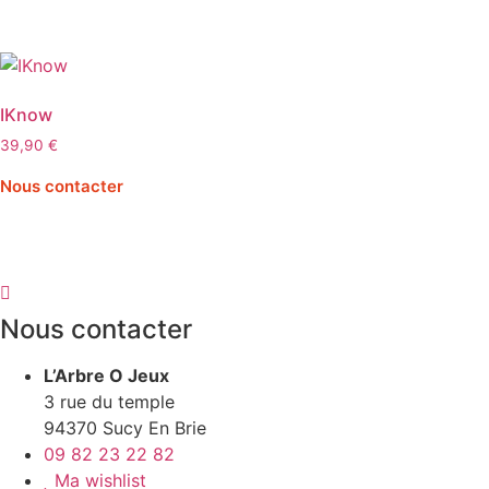
IKnow
39,90
€
Nous contacter
Nous contacter
L’Arbre O Jeux
3 rue du temple
94370 Sucy En Brie
09 82 23 22 82
Ma wishlist