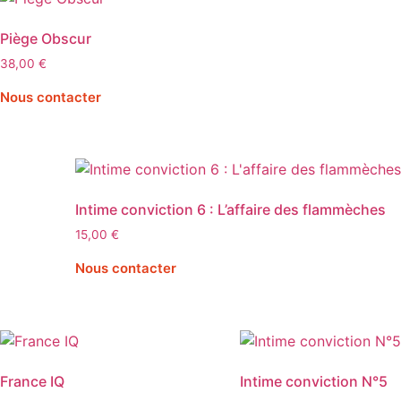
Piège Obscur
38,00
€
Nous contacter
Intime conviction 6 : L’affaire des flammèches
15,00
€
Nous contacter
France IQ
Intime conviction N°5