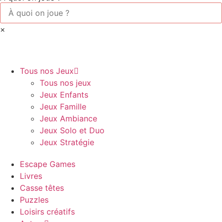
×
Tous nos Jeux
Tous nos jeux
Jeux Enfants
Jeux Famille
Jeux Ambiance
Jeux Solo et Duo
Jeux Stratégie
Escape Games
Livres
Casse têtes
Puzzles
Loisirs créatifs