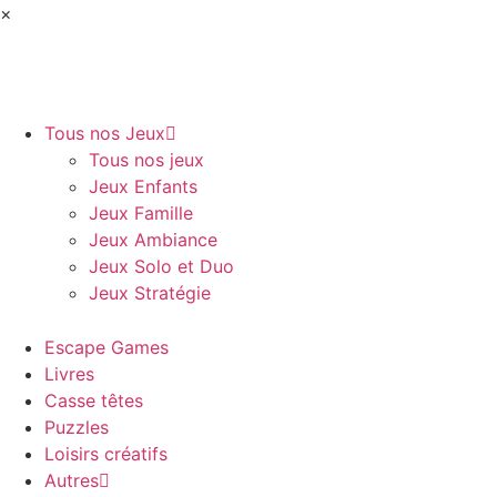
×
Tous nos Jeux
Tous nos jeux
Jeux Enfants
Jeux Famille
Jeux Ambiance
Jeux Solo et Duo
Jeux Stratégie
Escape Games
Livres
Casse têtes
Puzzles
Loisirs créatifs
Autres