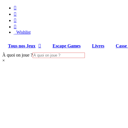
Aller
au
contenu
Wishlist
Tous nos Jeux
Escape Games
Livres
Casse 
À quoi on joue ?
×