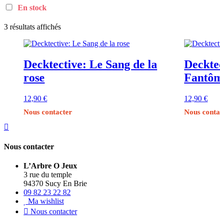
En stock
Trié
3 résultats affichés
du
plus
récent
au
Decktective: Le Sang de la
Deckte
plus
rose
Fantô
ancien
12,90
€
12,90
€
Nous contacter
Nous conta
Nous contacter
L’Arbre O Jeux
3 rue du temple
94370 Sucy En Brie
09 82 23 22 82
Ma wishlist
Nous contacter