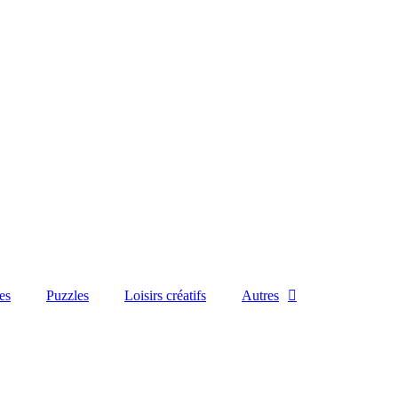
es
Puzzles
Loisirs créatifs
Autres