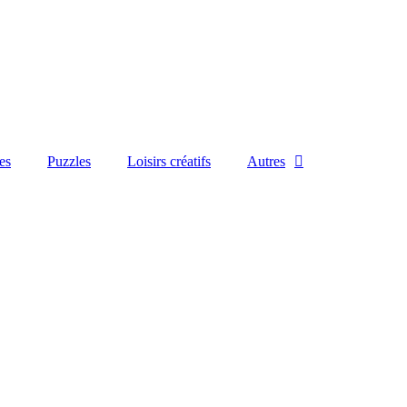
es
Puzzles
Loisirs créatifs
Autres