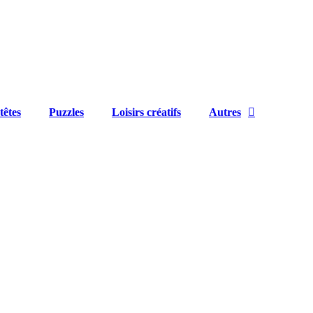
têtes
Puzzles
Loisirs créatifs
Autres