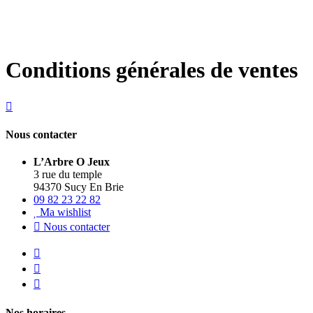
Conditions générales de ventes
Nous contacter
L’Arbre O Jeux
3 rue du temple
94370 Sucy En Brie
09 82 23 22 82
Ma wishlist
Nous contacter
Nos horaires