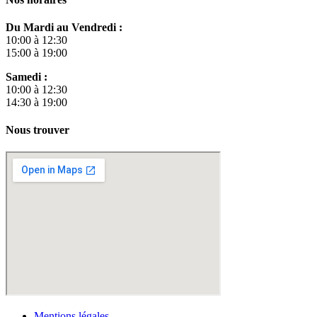
Du Mardi au Vendredi :
10:00 à 12:30
15:00 à 19:00
Samedi :
10:00 à 12:30
14:30 à 19:00
Nous trouver
Mentions légales