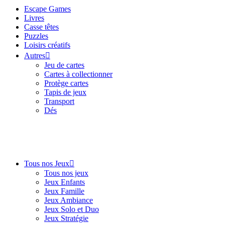
Escape Games
Livres
Casse têtes
Puzzles
Loisirs créatifs
Autres
Jeu de cartes
Cartes à collectionner
Protège cartes
Tapis de jeux
Transport
Dés
Tous nos Jeux
Tous nos jeux
Jeux Enfants
Jeux Famille
Jeux Ambiance
Jeux Solo et Duo
Jeux Stratégie