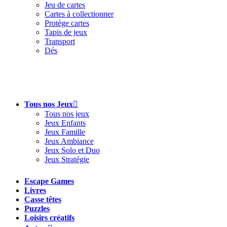
Jeu de cartes
Cartes à collectionner
Protège cartes
Tapis de jeux
Transport
Dés
Tous nos Jeux
Tous nos jeux
Jeux Enfants
Jeux Famille
Jeux Ambiance
Jeux Solo et Duo
Jeux Stratégie
Escape Games
Livres
Casse têtes
Puzzles
Loisirs créatifs