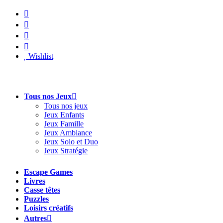
Aller
au
contenu
Wishlist
Tous nos Jeux
Tous nos jeux
Jeux Enfants
Jeux Famille
Jeux Ambiance
Jeux Solo et Duo
Jeux Stratégie
Escape Games
Livres
Casse têtes
Puzzles
Loisirs créatifs
Autres