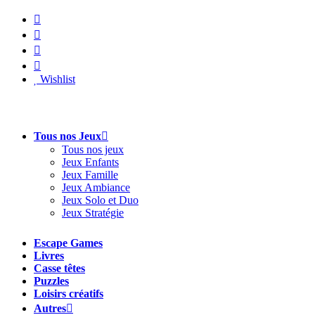
Aller
au
contenu
Wishlist
Tous nos Jeux
Tous nos jeux
Jeux Enfants
Jeux Famille
Jeux Ambiance
Jeux Solo et Duo
Jeux Stratégie
Escape Games
Livres
Casse têtes
Puzzles
Loisirs créatifs
Autres