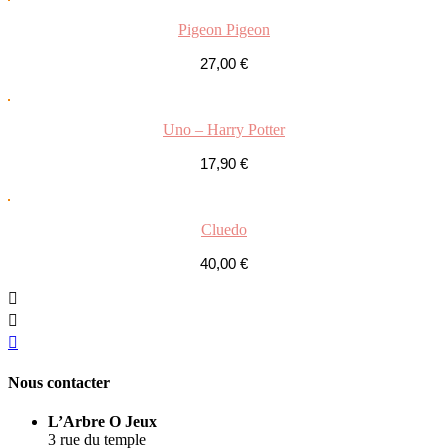
Pigeon Pigeon
27,00
€
Uno – Harry Potter
17,90
€
Cluedo
40,00
€
Nous contacter
L’Arbre O Jeux
3 rue du temple