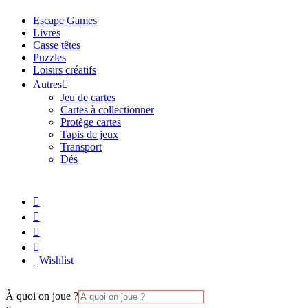
Escape Games
Livres
Casse têtes
Puzzles
Loisirs créatifs
Autres
Jeu de cartes
Cartes à collectionner
Protège cartes
Tapis de jeux
Transport
Dés
Wishlist
À quoi on joue ?