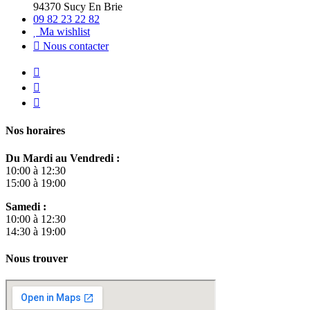
94370 Sucy En Brie
09 82 23 22 82
Ma wishlist
Nous contacter
Nos horaires
Du Mardi au Vendredi :
10:00 à 12:30
15:00 à 19:00
Samedi :
10:00 à 12:30
14:30 à 19:00
Nous trouver