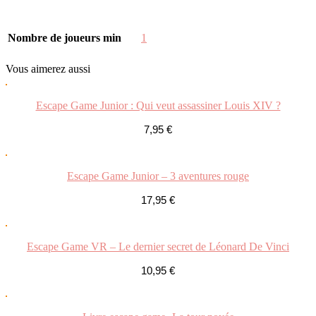
Nombre de joueurs min
1
Vous
aimerez aussi
Escape Game Junior : Qui veut assassiner Louis XIV ?
7,95
€
Escape Game Junior – 3 aventures rouge
17,95
€
Escape Game VR – Le dernier secret de Léonard De Vinci
10,95
€