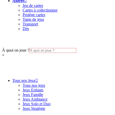
Autres
Jeu de cartes
Cartes à collectionner
Protège cartes
Tapis de jeux
Transport
Dés
À quoi on joue ?
×
Tous nos Jeux
Tous nos jeux
Jeux Enfants
Jeux Famille
Jeux Ambiance
Jeux Solo et Duo
Jeux Stratégie