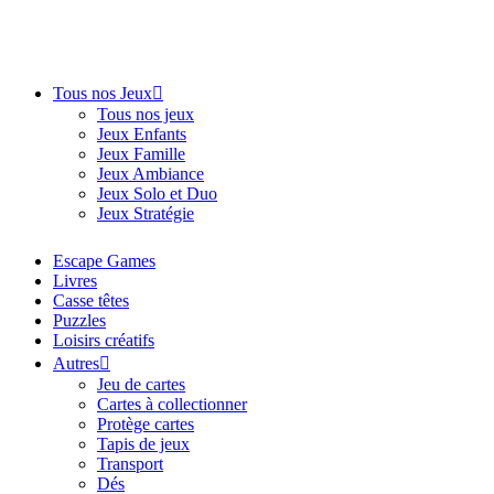
Tous nos Jeux
Tous nos jeux
Jeux Enfants
Jeux Famille
Jeux Ambiance
Jeux Solo et Duo
Jeux Stratégie
Escape Games
Livres
Casse têtes
Puzzles
Loisirs créatifs
Autres
Jeu de cartes
Cartes à collectionner
Protège cartes
Tapis de jeux
Transport
Dés