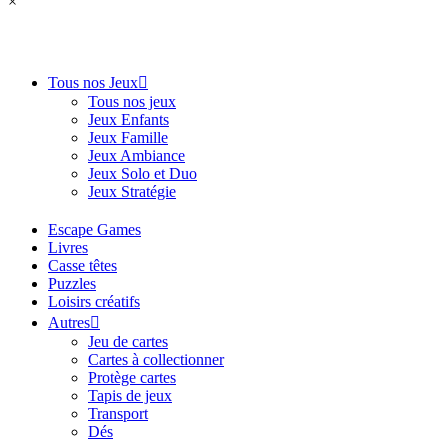
×
Tous nos Jeux
Tous nos jeux
Jeux Enfants
Jeux Famille
Jeux Ambiance
Jeux Solo et Duo
Jeux Stratégie
Escape Games
Livres
Casse têtes
Puzzles
Loisirs créatifs
Autres
Jeu de cartes
Cartes à collectionner
Protège cartes
Tapis de jeux
Transport
Dés