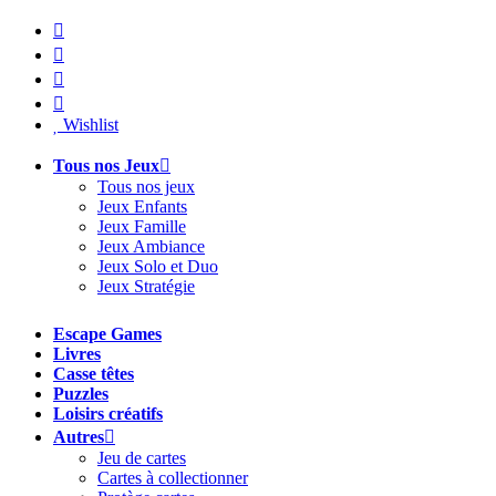
Aller
au
contenu
Wishlist
Tous nos Jeux
Tous nos jeux
Jeux Enfants
Jeux Famille
Jeux Ambiance
Jeux Solo et Duo
Jeux Stratégie
Escape Games
Livres
Casse têtes
Puzzles
Loisirs créatifs
Autres
Jeu de cartes
Cartes à collectionner