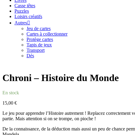
Livres
Casse têtes
Puzzles
Loisirs créatifs
Autres
Jeu de cartes
Cartes à collectionner
Protège cartes
Tapis de jeux
Transport
Dés
Chroni – Histoire du Monde
En stock
15,00
€
Le jeu pour apprendre l’Histoire autrement ! Replacez correctement vo
partie. Mais attention si on se trompe, on pioche !
De la connaissance, de la déduction mais aussi un peu de chance permet
Mandela