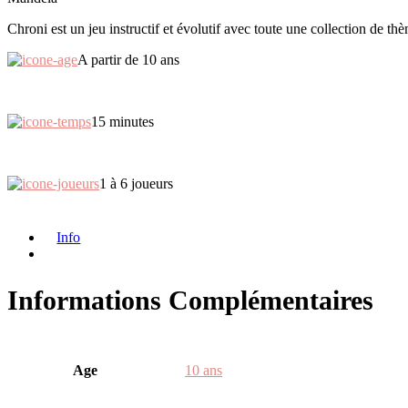
Chroni est un jeu instructif et évolutif avec toute une collection de th
A partir de 10 ans
15 minutes
1 à 6 joueurs
Info
Informations Complémentaires
Age
10 ans