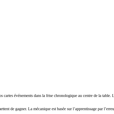
s cartes événements dans la frise chronologique au centre de la table. L
tent de gagner. La mécanique est basée sur l’apprentissage par l’erreur