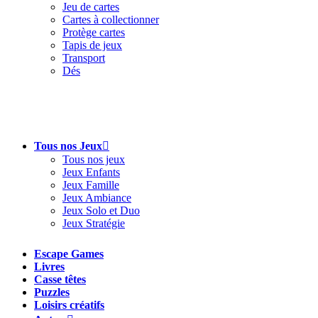
Jeu de cartes
Cartes à collectionner
Protège cartes
Tapis de jeux
Transport
Dés
Tous nos Jeux
Tous nos jeux
Jeux Enfants
Jeux Famille
Jeux Ambiance
Jeux Solo et Duo
Jeux Stratégie
Escape Games
Livres
Casse têtes
Puzzles
Loisirs créatifs