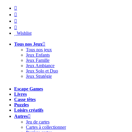
Aller
au
contenu
Wishlist
Tous nos Jeux
Tous nos jeux
Jeux Enfants
Jeux Famille
Jeux Ambiance
Jeux Solo et Duo
Jeux Stratégie
Escape Games
Livres
Casse têtes
Puzzles
Loisirs créatifs
Autres
Jeu de cartes
Cartes à collectionner