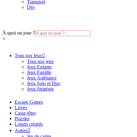
Transport
Dés
À quoi on joue ?
×
Tous nos Jeux
Tous nos jeux
Jeux Enfants
Jeux Famille
Jeux Ambiance
Jeux Solo et Duo
Jeux Stratégie
Escape Games
Livres
Casse têtes
Puzzles
Loisirs créatifs
Autres
Jeu de cartes