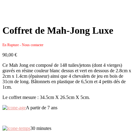
Coffret de Mah-Jong Luxe
En Rupture - Nous contacter
90,00
€
Ce Mah Jong est composé de 148 tuiles/jetons (dont 4 vierges)
gravés en résine couleur blanc dessus et vert en dessous de 2.8cm x
2cm x 1.4cm (épaisseur) ainsi que 4 chevalets de jeu en bois de
31cm de long. Bâtonnets en plastique de 6,5cm et 4 petits dés de
1cm.
Le coffret mesure : 34.5cm X 26.5cm X 5cm.
A partir de 7 ans
30 minutes