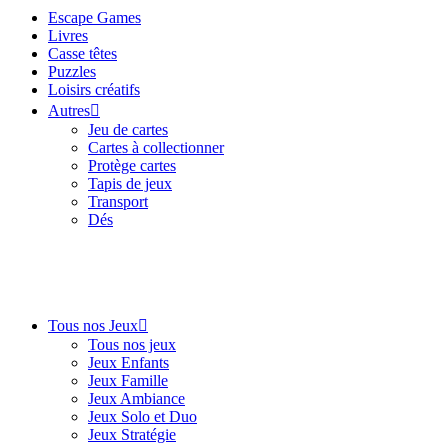
Escape Games
Livres
Casse têtes
Puzzles
Loisirs créatifs
Autres
Jeu de cartes
Cartes à collectionner
Protège cartes
Tapis de jeux
Transport
Dés
Tous nos Jeux
Tous nos jeux
Jeux Enfants
Jeux Famille
Jeux Ambiance
Jeux Solo et Duo
Jeux Stratégie