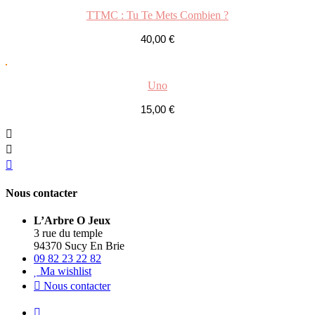
TTMC : Tu Te Mets Combien ?
40,00
€
Uno
15,00
€
Nous contacter
L’Arbre O Jeux
3 rue du temple
94370 Sucy En Brie
09 82 23 22 82
Ma wishlist
Nous contacter