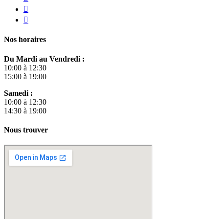
Nos horaires
Du Mardi au Vendredi :
10:00 à 12:30
15:00 à 19:00
Samedi :
10:00 à 12:30
14:30 à 19:00
Nous trouver