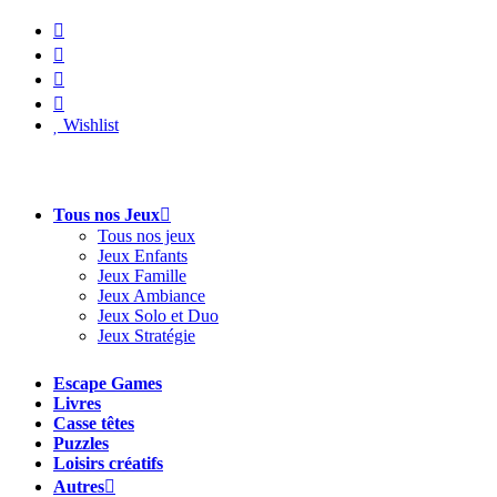
Aller
au
contenu
Wishlist
Tous nos Jeux
Tous nos jeux
Jeux Enfants
Jeux Famille
Jeux Ambiance
Jeux Solo et Duo
Jeux Stratégie
Escape Games
Livres
Casse têtes
Puzzles
Loisirs créatifs
Autres