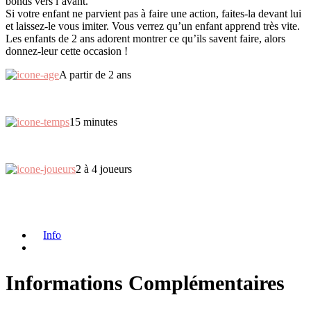
bonds vers l’avant.
Si votre enfant ne parvient pas à faire une action, faites-la devant lui
et laissez-le vous imiter. Vous verrez qu’un enfant apprend très vite.
Les enfants de 2 ans adorent montrer ce qu’ils savent faire, alors
donnez-leur cette occasion !
A partir de 2 ans
15 minutes
2 à 4 joueurs
Info
Informations Complémentaires