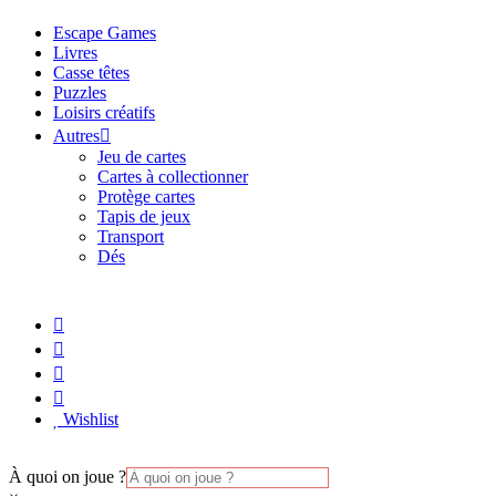
Escape Games
Livres
Casse têtes
Puzzles
Loisirs créatifs
Autres
Jeu de cartes
Cartes à collectionner
Protège cartes
Tapis de jeux
Transport
Dés
Wishlist
À quoi on joue ?