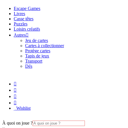
Escape Games
Livres
Casse têtes
Puzzles
Loisirs créatifs
Autres
Jeu de cartes
Cartes à collectionner
Protège cartes
Tapis de jeux
Transport
Dés
Wishlist
À quoi on joue ?