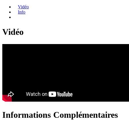
Vidéo
Info
Vidéo
Informations Complémentaires