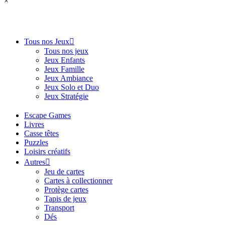
×
Tous nos Jeux
Tous nos jeux
Jeux Enfants
Jeux Famille
Jeux Ambiance
Jeux Solo et Duo
Jeux Stratégie
Escape Games
Livres
Casse têtes
Puzzles
Loisirs créatifs
Autres
Jeu de cartes
Cartes à collectionner
Protège cartes
Tapis de jeux
Transport
Dés