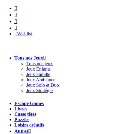
Aller
au
contenu
Wishlist
Tous nos Jeux
Tous nos jeux
Jeux Enfants
Jeux Famille
Jeux Ambiance
Jeux Solo et Duo
Jeux Stratégie
Escape Games
Livres
Casse têtes
Puzzles
Loisirs créatifs
Autres