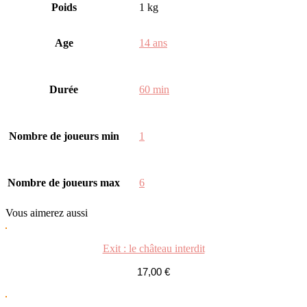
Poids
1 kg
Age
14 ans
Durée
60 min
Nombre de joueurs min
1
Nombre de joueurs max
6
Vous
aimerez aussi
Exit : le château interdit
17,00
€