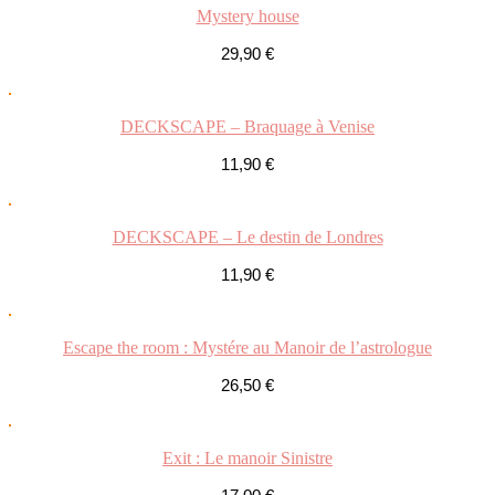
Mystery house
29,90
€
DECKSCAPE – Braquage à Venise
11,90
€
DECKSCAPE – Le destin de Londres
11,90
€
Escape the room : Mystére au Manoir de l’astrologue
26,50
€
Exit : Le manoir Sinistre