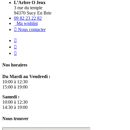
L’Arbre O Jeux
3 rue du temple
94370 Sucy En Brie
09 82 23 22 82
Ma wishlist
Nous contacter
Nos horaires
Du Mardi au Vendredi :
10:00 à 12:30
15:00 à 19:00
Samedi :
10:00 à 12:30
14:30 à 19:00
Nous trouver