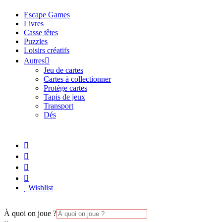
Escape Games
Livres
Casse têtes
Puzzles
Loisirs créatifs
Autres
Jeu de cartes
Cartes à collectionner
Protège cartes
Tapis de jeux
Transport
Dés
Wishlist
À quoi on joue ?