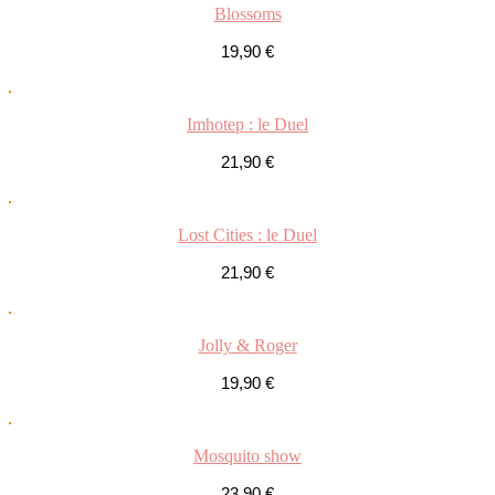
Blossoms
19,90
€
Imhotep : le Duel
21,90
€
Lost Cities : le Duel
21,90
€
Jolly & Roger
19,90
€
Mosquito show
23,90
€