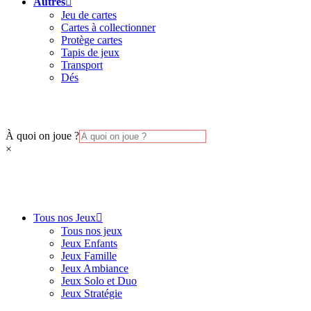
Autres
Jeu de cartes
Cartes à collectionner
Protège cartes
Tapis de jeux
Transport
Dés
À quoi on joue ?
×
Tous nos Jeux
Tous nos jeux
Jeux Enfants
Jeux Famille
Jeux Ambiance
Jeux Solo et Duo
Jeux Stratégie