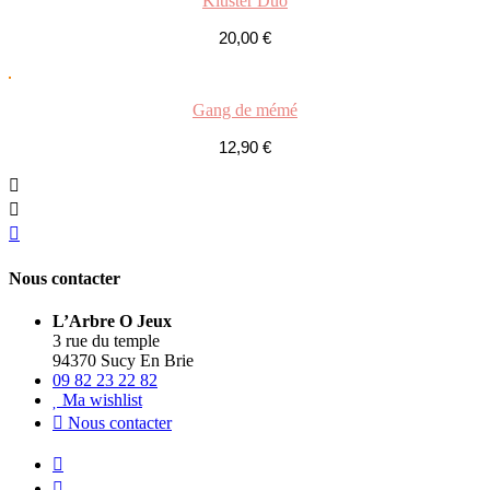
Kluster Duo
20,00
€
Gang de mémé
12,90
€
Nous contacter
L’Arbre O Jeux
3 rue du temple
94370 Sucy En Brie
09 82 23 22 82
Ma wishlist
Nous contacter