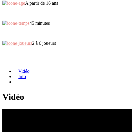
A partir de 16 ans
45 minutes
2 à 6 joueurs
Vidéo
Info
Vidéo