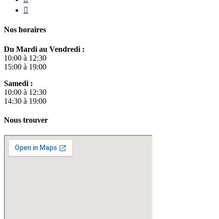
Nos horaires
Du Mardi au Vendredi :
10:00 à 12:30
15:00 à 19:00
Samedi :
10:00 à 12:30
14:30 à 19:00
Nous trouver