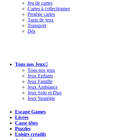
Jeu de cartes
Cartes à collectionner
Protège cartes
Tapis de jeux
Transport
Dés
Tous nos Jeux
Tous nos jeux
Jeux Enfants
Jeux Famille
Jeux Ambiance
Jeux Solo et Duo
Jeux Stratégie
Escape Games
Livres
Casse têtes
Puzzles
Loisirs créatifs