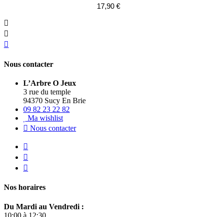
17,90
€
Nous contacter
L’Arbre O Jeux
3 rue du temple
94370 Sucy En Brie
09 82 23 22 82
Ma wishlist
Nous contacter
Nos horaires
Du Mardi au Vendredi :
10:00 à 12:30