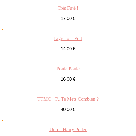
Trés Futé !
17,00
€
Ligretto – Vert
14,00
€
Poule Poule
16,00
€
TTMC : Tu Te Mets Combien ?
40,00
€
Uno – Harry Potter