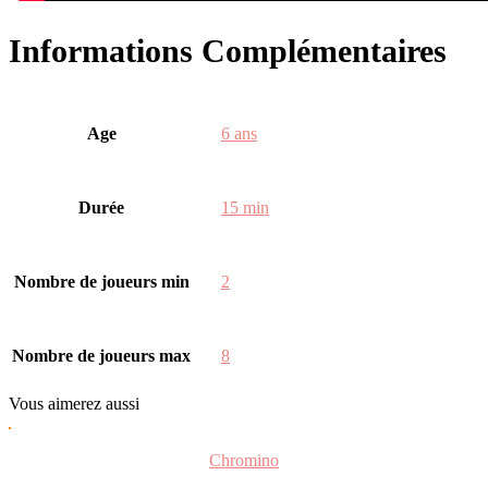
Informations Complémentaires
Age
6 ans
Durée
15 min
Nombre de joueurs min
2
Nombre de joueurs max
8
Vous
aimerez aussi
Chromino