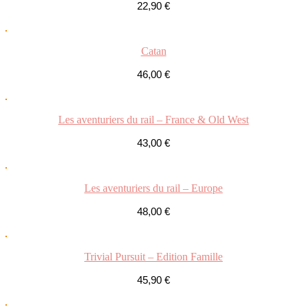
22,90
€
Catan
46,00
€
Les aventuriers du rail – France & Old West
43,00
€
Les aventuriers du rail – Europe
48,00
€
Trivial Pursuit – Edition Famille
45,90
€