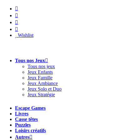
Aller
au
contenu
Wishlist
Tous nos Jeux
Tous nos jeux
Jeux Enfants
Jeux Famille
Jeux Ambiance
Jeux Solo et Duo
Jeux Stratégie
Escape Games
Livres
Casse têtes
Puzzles
Loisirs créatifs
Autres