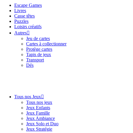
Escape Games
Livres
Casse têtes
Puzzles
Loisirs créatifs
Autres
Jeu de cartes
Cartes à collectionner
Protège cartes
Tapis de jeux
Transport
Dés
Tous nos Jeux
Tous nos jeux
Jeux Enfants
Jeux Famille
Jeux Ambiance
Jeux Solo et Duo
Jeux Stratégie