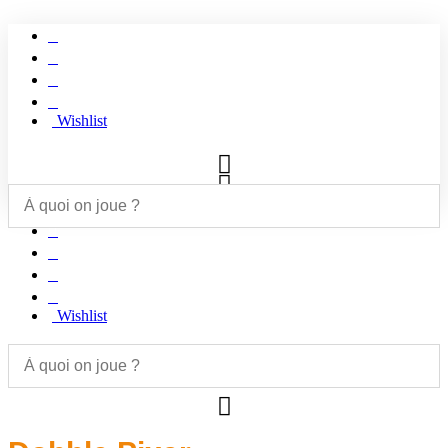
Aller
au
contenu
Wishlist
Wishlist