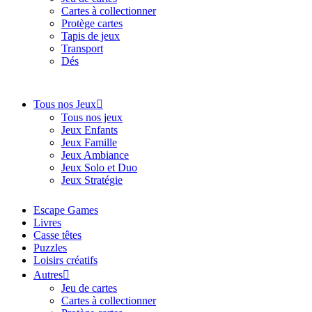
Cartes à collectionner
Protège cartes
Tapis de jeux
Transport
Dés
Tous nos Jeux
Tous nos jeux
Jeux Enfants
Jeux Famille
Jeux Ambiance
Jeux Solo et Duo
Jeux Stratégie
Escape Games
Livres
Casse têtes
Puzzles
Loisirs créatifs
Autres
Jeu de cartes
Cartes à collectionner