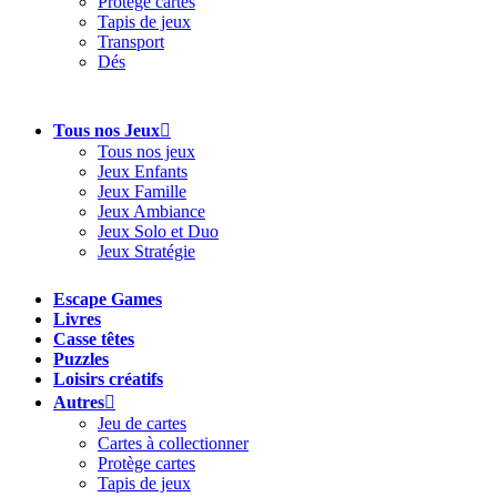
Protège cartes
Tapis de jeux
Transport
Dés
Tous nos Jeux
Tous nos jeux
Jeux Enfants
Jeux Famille
Jeux Ambiance
Jeux Solo et Duo
Jeux Stratégie
Escape Games
Livres
Casse têtes
Puzzles
Loisirs créatifs
Autres
Jeu de cartes
Cartes à collectionner
Protège cartes
Tapis de jeux