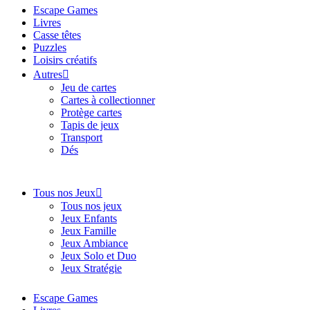
Escape Games
Livres
Casse têtes
Puzzles
Loisirs créatifs
Autres
Jeu de cartes
Cartes à collectionner
Protège cartes
Tapis de jeux
Transport
Dés
Tous nos Jeux
Tous nos jeux
Jeux Enfants
Jeux Famille
Jeux Ambiance
Jeux Solo et Duo
Jeux Stratégie
Escape Games