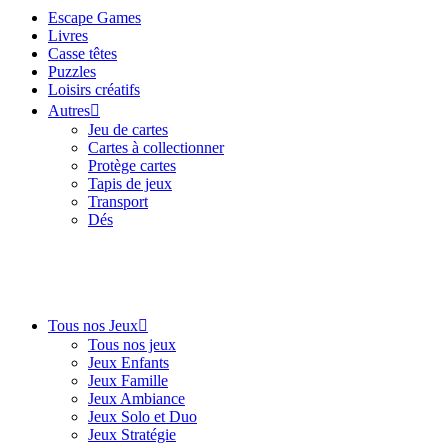
Escape Games
Livres
Casse têtes
Puzzles
Loisirs créatifs
Autres
Jeu de cartes
Cartes à collectionner
Protège cartes
Tapis de jeux
Transport
Dés
Tous nos Jeux
Tous nos jeux
Jeux Enfants
Jeux Famille
Jeux Ambiance
Jeux Solo et Duo
Jeux Stratégie