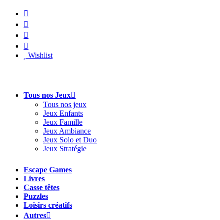
Aller
au
contenu
Wishlist
Tous nos Jeux
Tous nos jeux
Jeux Enfants
Jeux Famille
Jeux Ambiance
Jeux Solo et Duo
Jeux Stratégie
Escape Games
Livres
Casse têtes
Puzzles
Loisirs créatifs
Autres