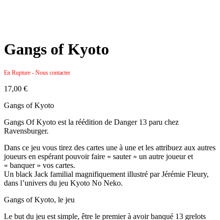
Gangs of Kyoto
En Rupture - Nous contacter
17,00
€
Gangs of Kyoto
Gangs Of Kyoto est la réédition de Danger 13 paru chez
Ravensburger.
Dans ce jeu vous tirez des cartes une à une et les attribuez aux autres
joueurs en espérant pouvoir faire « sauter » un autre joueur et
« banquer » vos cartes.
Un black Jack familial magnifiquement illustré par Jérémie Fleury,
dans l’univers du jeu Kyoto No Neko.
Gangs of Kyoto, le jeu
Le but du jeu est simple, être le premier à avoir banqué 13 grelots