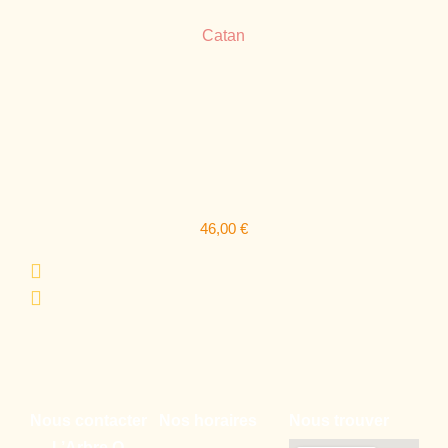
Catan
46,00
€
Nous contacter
Nos horaires
Nous trouver
L’Arbre O