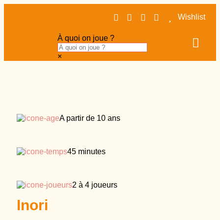
Wishlist
À quoi on joue ?
×
Tous nos Jeux
Escape Games
Casse têtes
Loisirs créatifs
A partir de 10 ans
45 minutes
2 à 4 joueurs
Inori