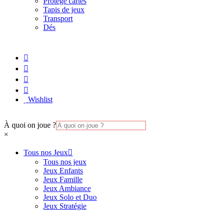
Protège cartes
Tapis de jeux
Transport
Dés
Wishlist
À quoi on joue ?
×
Tous nos Jeux
Tous nos jeux
Jeux Enfants
Jeux Famille
Jeux Ambiance
Jeux Solo et Duo
Jeux Stratégie