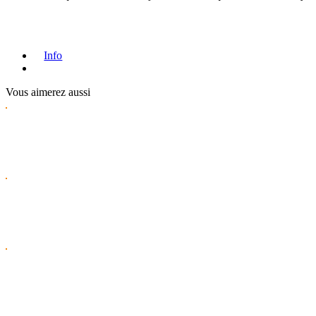
Info
Vous
aimerez aussi