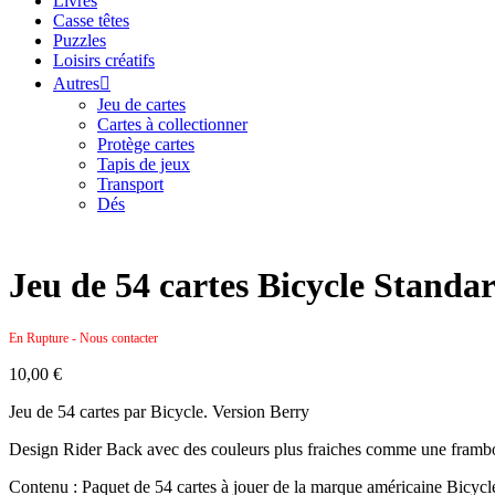
Livres
Casse têtes
Puzzles
Loisirs créatifs
Autres
Jeu de cartes
Cartes à collectionner
Protège cartes
Tapis de jeux
Transport
Dés
Jeu de 54 cartes Bicycle Standa
En Rupture - Nous contacter
10,00
€
Jeu de 54 cartes par Bicycle. Version Berry
Design Rider Back avec des couleurs plus fraiches comme une frambois
Contenu : Paquet de 54 cartes à jouer de la marque américaine Bicycl