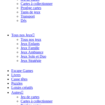
Cartes à collectionner
Protège cartes
Tapis de jeux
Transport
Dés
Tous nos Jeux
Tous nos jeux
Jeux Enfants
Jeux Famille
Jeux Ambiance
Jeux Solo et Duo
Jeux Stratégie
Escape Games
Livres
Casse têtes
Puzzles
Loisirs créatifs
Autres
Jeu de cartes
Cartes à collectionner