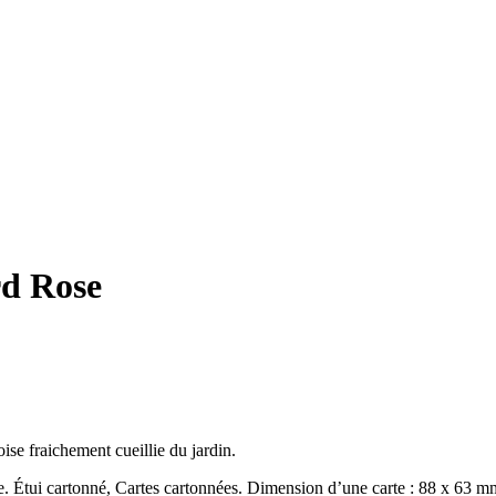
rd Rose
e fraichement cueillie du jardin.
e. Étui cartonné, Cartes cartonnées. Dimension d’une carte : 88 x 63 m