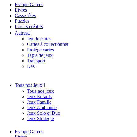
Escape Games
Livres
Casse têtes
Puzzles
Loisirs créatifs
Autres
Jeu de cartes
Cartes à collectionner
Protège cartes
Tapis de jeux
Transport
Dés
Tous nos Jeux
Tous nos jeux
Jeux Enfants
Jeux Famille
Jeux Ambiance
Jeux Solo et Duo
Jeux Stratégie
Escape Games