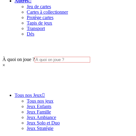
Autres
Jeu de cartes
Cartes à collectionner
Protège cartes
Tapis de jeux
Transport
Dés
À quoi on joue ?
×
Tous nos Jeux
Tous nos jeux
Jeux Enfants
Jeux Famille
Jeux Ambiance
Jeux Solo et Duo
Jeux Stratégie