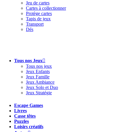
Jeu de cartes
Cartes à collectionner
Protège cartes
Tapis de jeux
Transport
Dés
Tous nos Jeux
Tous nos jeux
Jeux Enfants
Jeux Famille
Jeux Ambiance
Jeux Solo et Duo
Jeux Stratégie
Escape Games
Livres
Casse têtes
Puzzles
Loisirs créatifs