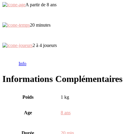
A partir de 8 ans
20 minutes
2 à 4 joueurs
Info
Informations Complémentaires
Poids
1 kg
Age
8 ans
Durée
20 min