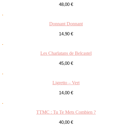
48,00
€
Donnant Donnant
14,90
€
Les Charlatans de Belcastel
45,00
€
Ligretto – Vert
14,00
€
TTMC : Tu Te Mets Combien ?
40,00
€