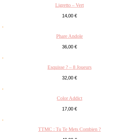
Ligretto – Vert
14,00
€
Phare Andole
36,00
€
Esquisse ? – 8 Joueurs
32,00
€
Color Addict
17,00
€
TTMC : Tu Te Mets Combien ?