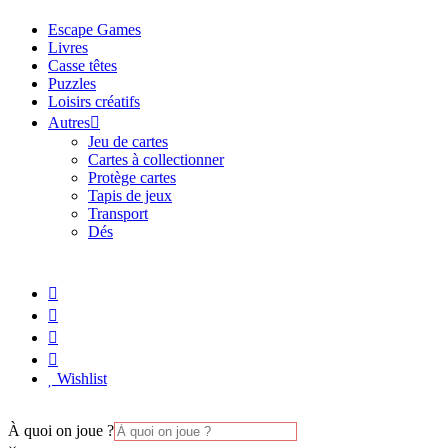
Escape Games
Livres
Casse têtes
Puzzles
Loisirs créatifs
Autres
Jeu de cartes
Cartes à collectionner
Protège cartes
Tapis de jeux
Transport
Dés
Wishlist
À quoi on joue ?