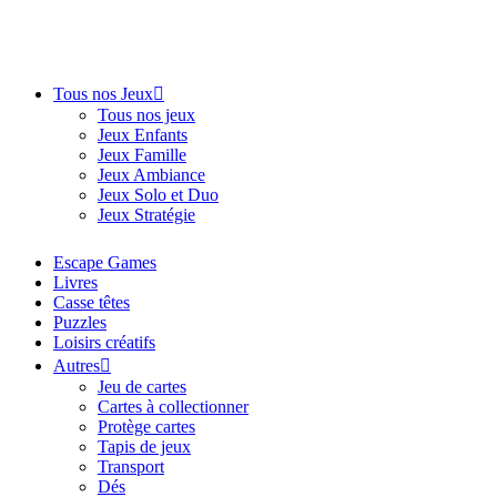
Tous nos Jeux
Tous nos jeux
Jeux Enfants
Jeux Famille
Jeux Ambiance
Jeux Solo et Duo
Jeux Stratégie
Escape Games
Livres
Casse têtes
Puzzles
Loisirs créatifs
Autres
Jeu de cartes
Cartes à collectionner
Protège cartes
Tapis de jeux
Transport
Dés