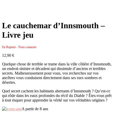
Le cauchemar d’Innsmouth –
Livre jeu
En Rupture - Nous contacter
12,90
€
Quelque chose de terrible se trame dans la ville côtière d’Innsmouth,
un endroit sinistre et décadent qui dissimule d’anciens et terribles
secrets. Malheureusement pour vous, vos recherches sur vos
ancêtres vous conduisent directement dans ses rues sombres et
désertes.
Quel secret cachent les habitants aberrants d’Innsmouth ? Qu’est-ce
qui rôde dans les eaux profondes du récif du Diable ? Êtes-vous prêt
à tout risquer pour apprendre la vérité sur vos véritables origines ?
A partir de 8 ans