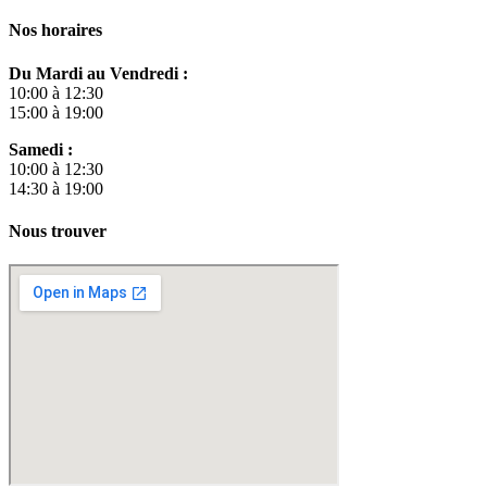
Nos horaires
Du Mardi au Vendredi :
10:00 à 12:30
15:00 à 19:00
Samedi :
10:00 à 12:30
14:30 à 19:00
Nous trouver