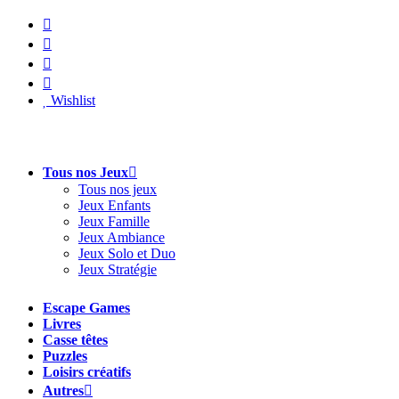
Aller
au
contenu
Wishlist
Tous nos Jeux
Tous nos jeux
Jeux Enfants
Jeux Famille
Jeux Ambiance
Jeux Solo et Duo
Jeux Stratégie
Escape Games
Livres
Casse têtes
Puzzles
Loisirs créatifs
Autres