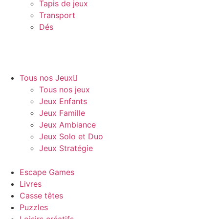
Tapis de jeux
Transport
Dés
Tous nos Jeux
Tous nos jeux
Jeux Enfants
Jeux Famille
Jeux Ambiance
Jeux Solo et Duo
Jeux Stratégie
Escape Games
Livres
Casse têtes
Puzzles