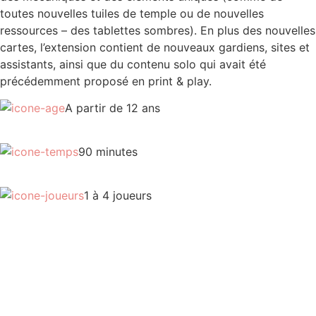
toutes nouvelles tuiles de temple ou de nouvelles
ressources – des tablettes sombres). En plus des nouvelles
cartes, l’extension contient de nouveaux gardiens, sites et
assistants, ainsi que du contenu solo qui avait été
précédemment proposé en print & play.
A partir de 12 ans
90 minutes
1 à 4 joueurs