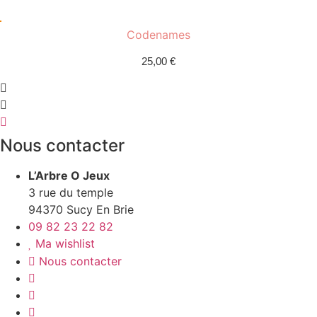
Codenames
25,00
€
Nous contacter
L’Arbre O Jeux
3 rue du temple
94370 Sucy En Brie
09 82 23 22 82
Ma wishlist
Nous contacter