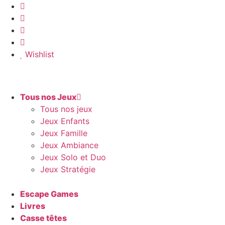
Aller
au
contenu
Wishlist
Tous nos Jeux
Tous nos jeux
Jeux Enfants
Jeux Famille
Jeux Ambiance
Jeux Solo et Duo
Jeux Stratégie
Escape Games
Livres
Casse têtes