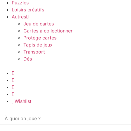
Puzzles
Loisirs créatifs
Autres
Jeu de cartes
Cartes à collectionner
Protège cartes
Tapis de jeux
Transport
Dés
Wishlist