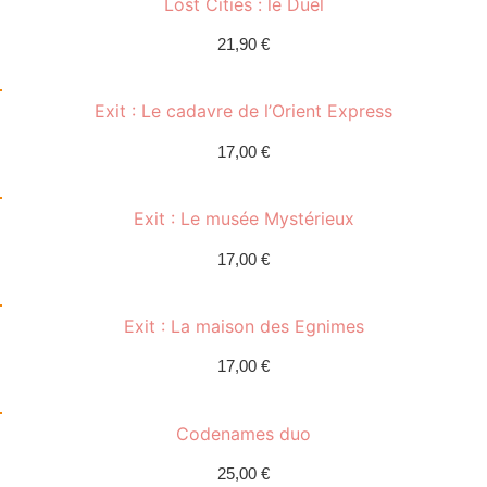
Lost Cities : le Duel
21,90
€
Exit : Le cadavre de l’Orient Express
17,00
€
Exit : Le musée Mystérieux
17,00
€
Exit : La maison des Egnimes
17,00
€
Codenames duo
25,00
€