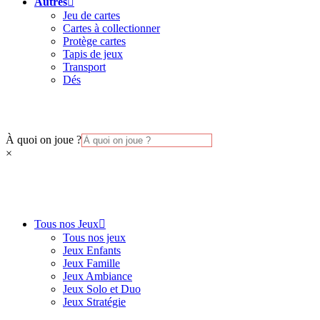
Autres
Jeu de cartes
Cartes à collectionner
Protège cartes
Tapis de jeux
Transport
Dés
À quoi on joue ?
×
Tous nos Jeux
Tous nos jeux
Jeux Enfants
Jeux Famille
Jeux Ambiance
Jeux Solo et Duo
Jeux Stratégie