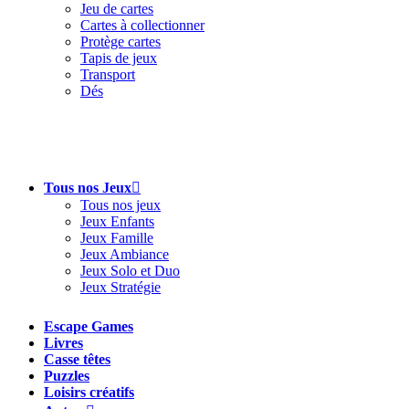
Jeu de cartes
Cartes à collectionner
Protège cartes
Tapis de jeux
Transport
Dés
Tous nos Jeux
Tous nos jeux
Jeux Enfants
Jeux Famille
Jeux Ambiance
Jeux Solo et Duo
Jeux Stratégie
Escape Games
Livres
Casse têtes
Puzzles
Loisirs créatifs