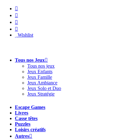
Aller
au
contenu
Wishlist
Tous nos Jeux
Tous nos jeux
Jeux Enfants
Jeux Famille
Jeux Ambiance
Jeux Solo et Duo
Jeux Stratégie
Escape Games
Livres
Casse têtes
Puzzles
Loisirs créatifs
Autres