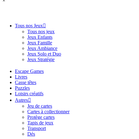
×
Tous nos Jeux
Tous nos jeux
Jeux Enfants
Jeux Famille
Jeux Ambiance
Jeux Solo et Duo
Jeux Stratégie
Escape Games
Livres
Casse têtes
Puzzles
Loisirs créatifs
Autres
Jeu de cartes
Cartes à collectionner
Protège cartes
Tapis de jeux
Transport
Dés