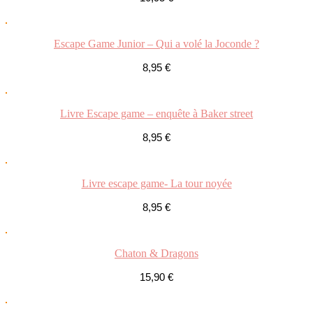
Escape Game Junior – Qui a volé la Joconde ?
8,95
€
Livre Escape game – enquête à Baker street
8,95
€
Livre escape game- La tour noyée
8,95
€
Chaton & Dragons
15,90
€