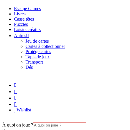
Escape Games
Livres
Casse têtes
Puzzles
Loisirs créatifs
Autres
Jeu de cartes
Cartes à collectionner
Protège cartes
Tapis de jeux
Transport
Dés
Wishlist
À quoi on joue ?