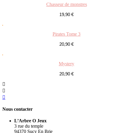
Chasseur de monstres
19,90
€
Pirates Tome 3
20,90
€
Mystery
20,90
€
Nous contacter
L’Arbre O Jeux
3 rue du temple
94370 Sucy En Brie