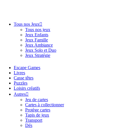
Tous nos Jeux
Tous nos jeux
Jeux Enfants
Jeux Famille
Jeux Ambiance
Jeux Solo et Duo
Jeux Stratégie
Escape Games
Livres
Casse têtes
Puzzles
Loisirs créatifs
Autres
Jeu de cartes
Cartes à collectionner
Protège cartes
Tapis de jeux
Transport
Dés