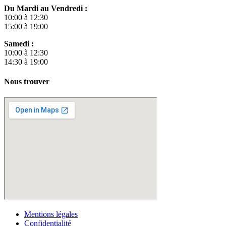
Du Mardi au Vendredi :
10:00 à 12:30
15:00 à 19:00
Samedi :
10:00 à 12:30
14:30 à 19:00
Nous trouver
Mentions légales
Confidentialité