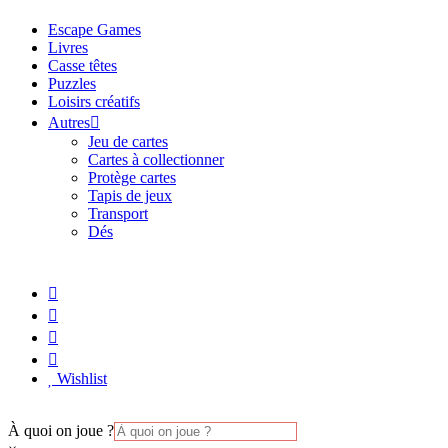
Escape Games
Livres
Casse têtes
Puzzles
Loisirs créatifs
Autres
Jeu de cartes
Cartes à collectionner
Protège cartes
Tapis de jeux
Transport
Dés
Wishlist
À quoi on joue ?