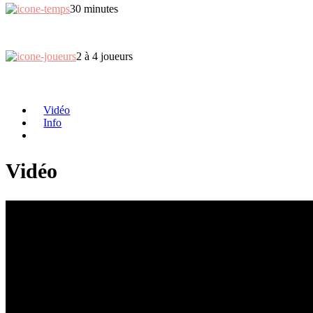
30 minutes
2 à 4 joueurs
Vidéo
Info
Vidéo