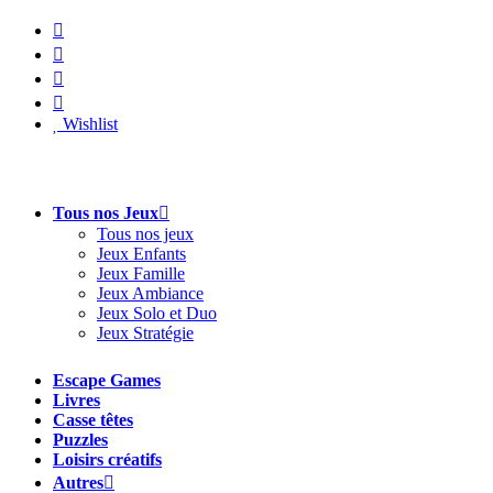
Aller
au
contenu
Wishlist
Tous nos Jeux
Tous nos jeux
Jeux Enfants
Jeux Famille
Jeux Ambiance
Jeux Solo et Duo
Jeux Stratégie
Escape Games
Livres
Casse têtes
Puzzles
Loisirs créatifs
Autres