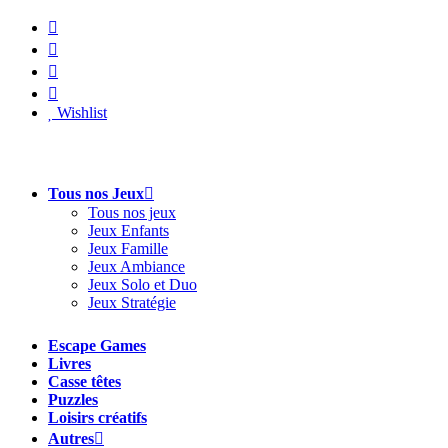
Aller
au
contenu
Wishlist
Tous nos Jeux
Tous nos jeux
Jeux Enfants
Jeux Famille
Jeux Ambiance
Jeux Solo et Duo
Jeux Stratégie
Escape Games
Livres
Casse têtes
Puzzles
Loisirs créatifs
Autres