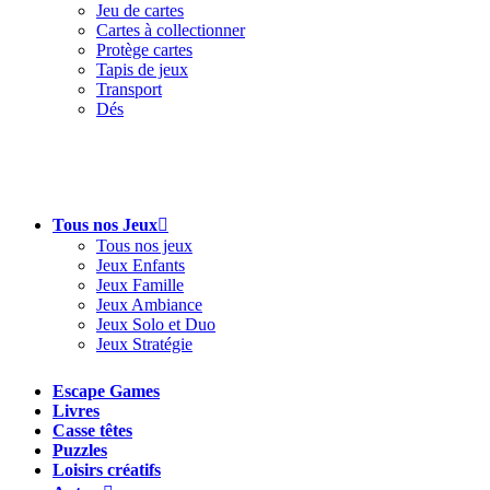
Jeu de cartes
Cartes à collectionner
Protège cartes
Tapis de jeux
Transport
Dés
Tous nos Jeux
Tous nos jeux
Jeux Enfants
Jeux Famille
Jeux Ambiance
Jeux Solo et Duo
Jeux Stratégie
Escape Games
Livres
Casse têtes
Puzzles
Loisirs créatifs