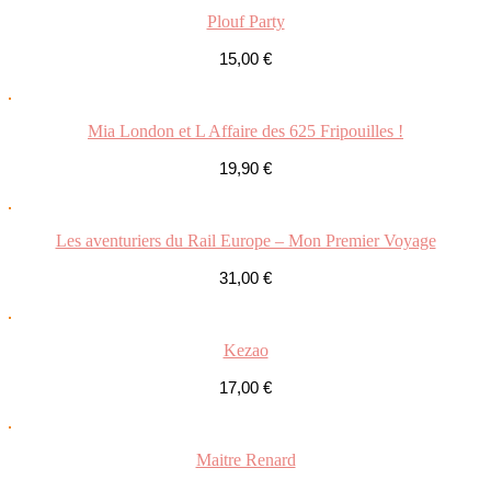
Plouf Party
15,00
€
Mia London et L Affaire des 625 Fripouilles !
19,90
€
Les aventuriers du Rail Europe – Mon Premier Voyage
31,00
€
Kezao
17,00
€
Maitre Renard