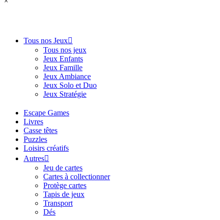
×
Tous nos Jeux
Tous nos jeux
Jeux Enfants
Jeux Famille
Jeux Ambiance
Jeux Solo et Duo
Jeux Stratégie
Escape Games
Livres
Casse têtes
Puzzles
Loisirs créatifs
Autres
Jeu de cartes
Cartes à collectionner
Protège cartes
Tapis de jeux
Transport
Dés