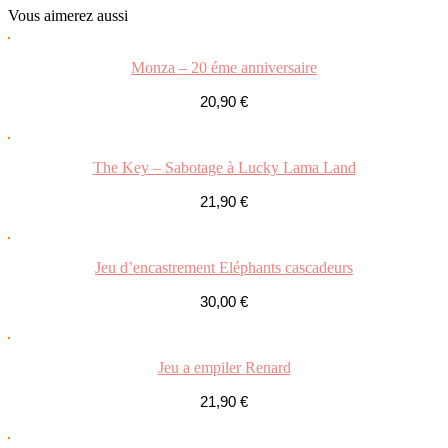
Vous
aimerez aussi
Monza – 20 éme anniversaire
20,90
€
The Key – Sabotage à Lucky Lama Land
21,90
€
Jeu d’encastrement Eléphants cascadeurs
30,00
€
Jeu a empiler Renard
21,90
€