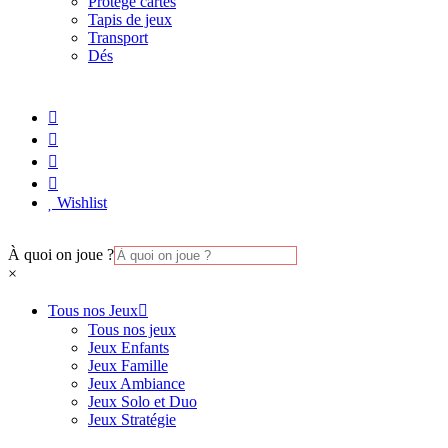
Protège cartes
Tapis de jeux
Transport
Dés
Wishlist
À quoi on joue ?
×
Tous nos Jeux
Tous nos jeux
Jeux Enfants
Jeux Famille
Jeux Ambiance
Jeux Solo et Duo
Jeux Stratégie