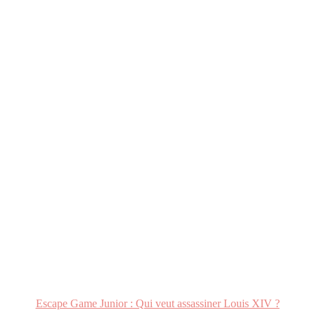
Escape Game Junior : Qui veut assassiner Louis XIV ?