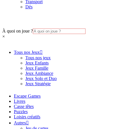
Transport
Dés
À quoi on joue ?
×
Tous nos Jeux
Tous nos jeux
Jeux Enfants
Jeux Famille
Jeux Ambiance
Jeux Solo et Duo
Jeux Stratégie
Escape Games
Livres
Casse têtes
Puzzles
Loisirs créatifs
Autres
Jeu de cartes