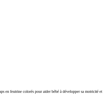
laps en feutrine colorés pour aider bébé à développer sa motricité et