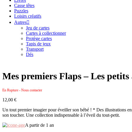
Livres
Casse têtes
Puzzles
Loisirs créatifs
Autres
Jeu de cartes
Cartes à collectionner
Protège cartes
Tapis de jeux
Transport
Dés
Mes premiers Flaps – Les petit
En Rupture - Nous contacter
12,00
€
Un tout premier imagier pour éveiller son bébé ! * Des illustrations en 
son toucher. Une collection indispensable à l’éveil du tout-petit.
A partir de 1 an