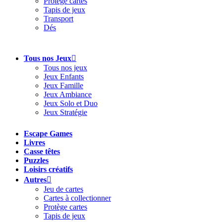
Protège cartes
Tapis de jeux
Transport
Dés
Tous nos Jeux
Tous nos jeux
Jeux Enfants
Jeux Famille
Jeux Ambiance
Jeux Solo et Duo
Jeux Stratégie
Escape Games
Livres
Casse têtes
Puzzles
Loisirs créatifs
Autres
Jeu de cartes
Cartes à collectionner
Protège cartes
Tapis de jeux