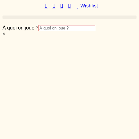
Aller
Wishlist
au
contenu
À quoi on joue ?
×