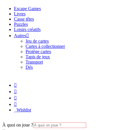
Escape Games
Livres
Casse têtes
Puzzles
Loisirs créatifs
Autres
Jeu de cartes
Cartes à collectionner
Protège cartes
Tapis de jeux
Transport
Dés
Wishlist
À quoi on joue ?