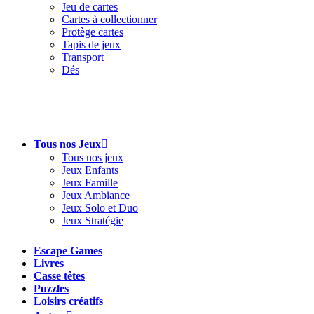
Jeu de cartes
Cartes à collectionner
Protège cartes
Tapis de jeux
Transport
Dés
Tous nos Jeux
Tous nos jeux
Jeux Enfants
Jeux Famille
Jeux Ambiance
Jeux Solo et Duo
Jeux Stratégie
Escape Games
Livres
Casse têtes
Puzzles
Loisirs créatifs