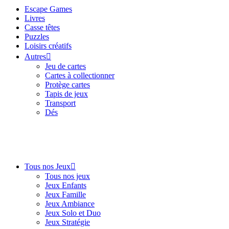
Escape Games
Livres
Casse têtes
Puzzles
Loisirs créatifs
Autres
Jeu de cartes
Cartes à collectionner
Protège cartes
Tapis de jeux
Transport
Dés
Tous nos Jeux
Tous nos jeux
Jeux Enfants
Jeux Famille
Jeux Ambiance
Jeux Solo et Duo
Jeux Stratégie