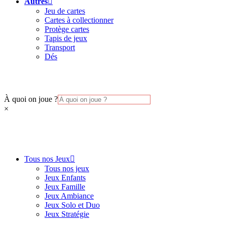
Autres
Jeu de cartes
Cartes à collectionner
Protège cartes
Tapis de jeux
Transport
Dés
À quoi on joue ?
×
Tous nos Jeux
Tous nos jeux
Jeux Enfants
Jeux Famille
Jeux Ambiance
Jeux Solo et Duo
Jeux Stratégie