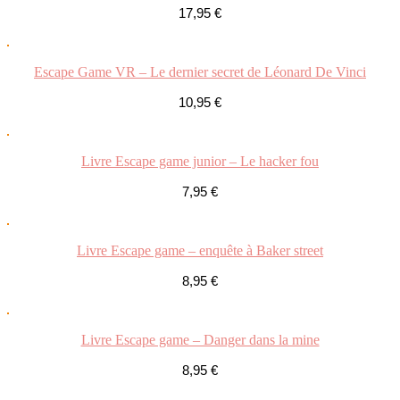
17,95
€
Escape Game VR – Le dernier secret de Léonard De Vinci
10,95
€
Livre Escape game junior – Le hacker fou
7,95
€
Livre Escape game – enquête à Baker street
8,95
€
Livre Escape game – Danger dans la mine
8,95
€