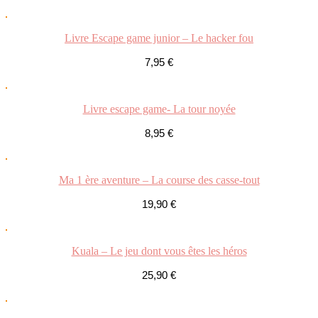
Livre Escape game junior – Le hacker fou
7,95
€
Livre escape game- La tour noyée
8,95
€
Ma 1 ère aventure – La course des casse-tout
19,90
€
Kuala – Le jeu dont vous êtes les héros
25,90
€