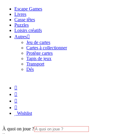
Escape Games
Livres
Casse têtes
Puzzles
Loisirs créatifs
Autres
Jeu de cartes
Cartes à collectionner
Protège cartes
Tapis de jeux
Transport
Dés
Wishlist
À quoi on joue ?