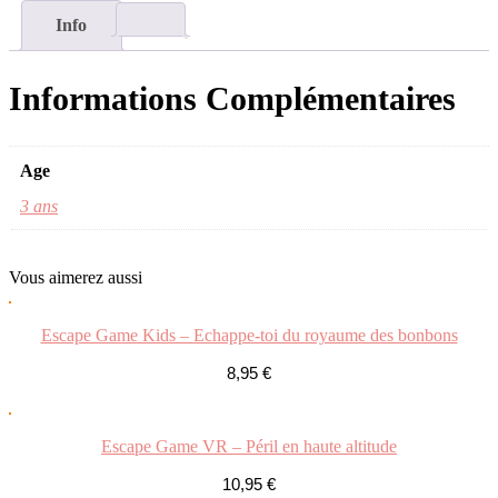
Info
Informations Complémentaires
Age
3 ans
Vous
aimerez aussi
Escape Game Kids – Echappe-toi du royaume des bonbons
8,95
€
Escape Game VR – Péril en haute altitude
10,95
€