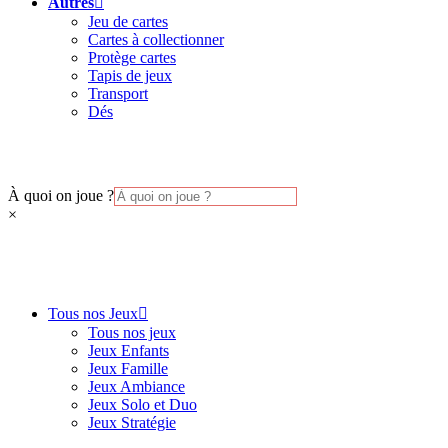
Autres
Jeu de cartes
Cartes à collectionner
Protège cartes
Tapis de jeux
Transport
Dés
À quoi on joue ?
×
Tous nos Jeux
Tous nos jeux
Jeux Enfants
Jeux Famille
Jeux Ambiance
Jeux Solo et Duo
Jeux Stratégie