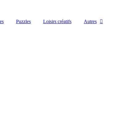
es
Puzzles
Loisirs créatifs
Autres