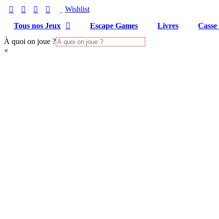
Aller
Wishlist
au
contenu
Tous nos Jeux
Escape Games
Livres
Casse 
À quoi on joue ?
×