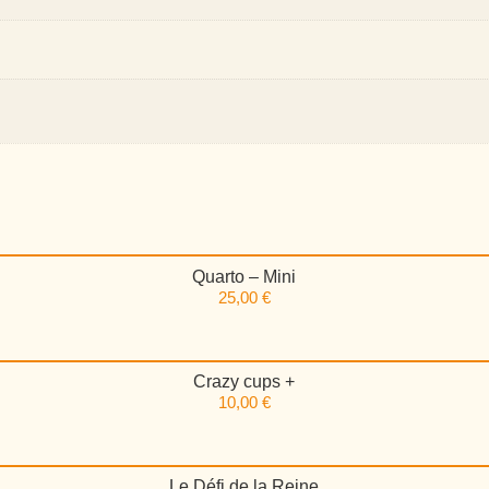
Quarto – Mini
25,00
€
Crazy cups +
10,00
€
Le Défi de la Reine