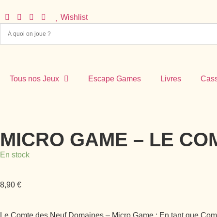
Wishlist
Tous nos Jeux
Escape Games
Livres
Cass
MICRO GAME – LE CO
En stock
8,90
€
Le Comte des Neuf Domaines – Micro Game : En tant que Comte d