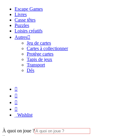
Escape Games
Livres
Casse têtes
Puzzles
Loisirs créatifs
Autres
Jeu de cartes
Cartes à collectionner
Protège cartes
Tapis de jeux
Transport
Dés
Wishlist
À quoi on joue ?