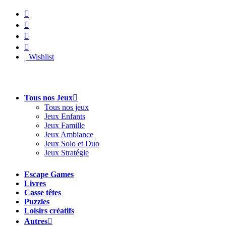
Aller
au
contenu
Wishlist
Tous nos Jeux
Tous nos jeux
Jeux Enfants
Jeux Famille
Jeux Ambiance
Jeux Solo et Duo
Jeux Stratégie
Escape Games
Livres
Casse têtes
Puzzles
Loisirs créatifs
Autres