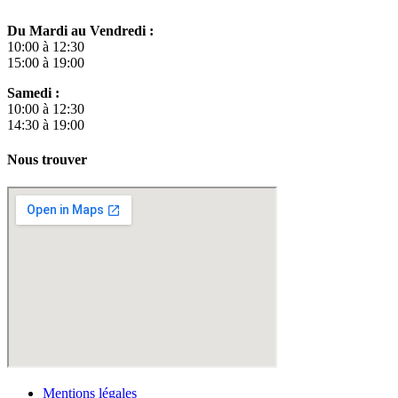
Du Mardi au Vendredi :
10:00 à 12:30
15:00 à 19:00
Samedi :
10:00 à 12:30
14:30 à 19:00
Nous trouver
Mentions légales