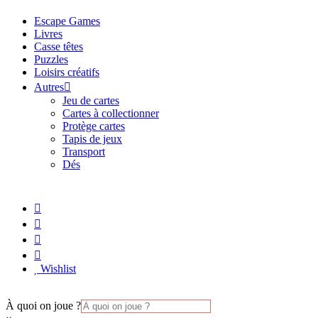
Escape Games
Livres
Casse têtes
Puzzles
Loisirs créatifs
Autres
Jeu de cartes
Cartes à collectionner
Protège cartes
Tapis de jeux
Transport
Dés
Wishlist
À quoi on joue ?