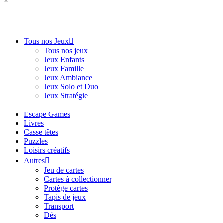
×
Tous nos Jeux
Tous nos jeux
Jeux Enfants
Jeux Famille
Jeux Ambiance
Jeux Solo et Duo
Jeux Stratégie
Escape Games
Livres
Casse têtes
Puzzles
Loisirs créatifs
Autres
Jeu de cartes
Cartes à collectionner
Protège cartes
Tapis de jeux
Transport
Dés