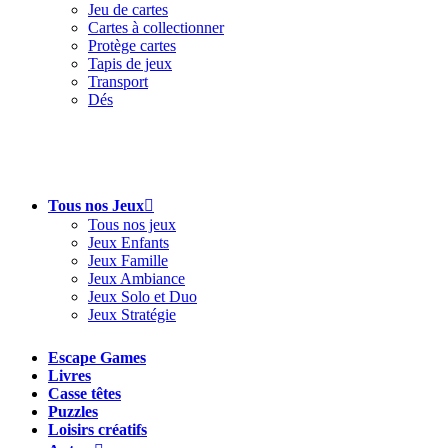
Jeu de cartes
Cartes à collectionner
Protège cartes
Tapis de jeux
Transport
Dés
Tous nos Jeux
Tous nos jeux
Jeux Enfants
Jeux Famille
Jeux Ambiance
Jeux Solo et Duo
Jeux Stratégie
Escape Games
Livres
Casse têtes
Puzzles
Loisirs créatifs