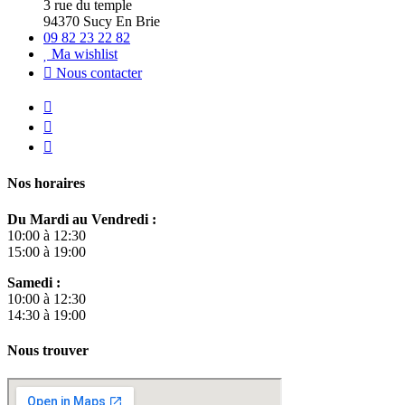
3 rue du temple
94370 Sucy En Brie
09 82 23 22 82
Ma wishlist
Nous contacter
Nos horaires
Du Mardi au Vendredi :
10:00 à 12:30
15:00 à 19:00
Samedi :
10:00 à 12:30
14:30 à 19:00
Nous trouver