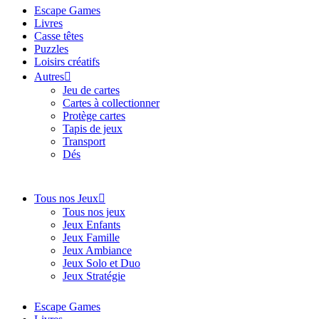
Escape Games
Livres
Casse têtes
Puzzles
Loisirs créatifs
Autres
Jeu de cartes
Cartes à collectionner
Protège cartes
Tapis de jeux
Transport
Dés
Tous nos Jeux
Tous nos jeux
Jeux Enfants
Jeux Famille
Jeux Ambiance
Jeux Solo et Duo
Jeux Stratégie
Escape Games