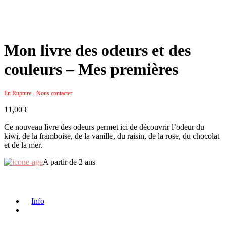
Mon livre des odeurs et des
couleurs – Mes premières
En Rupture - Nous contacter
11,00
€
Ce nouveau livre des odeurs permet ici de découvrir l’odeur du
kiwi, de la framboise, de la vanille, du raisin, de la rose, du chocolat
et de la mer.
A partir de 2 ans
Info