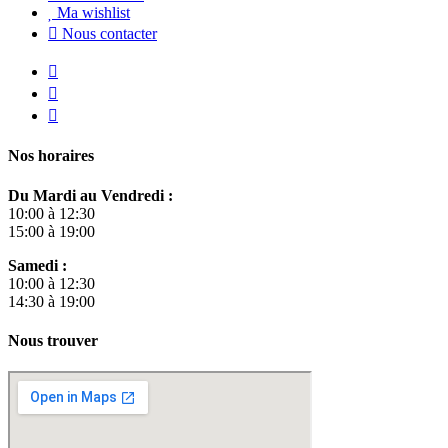
Ma wishlist
Nous contacter
Nos horaires
Du Mardi au Vendredi :
10:00 à 12:30
15:00 à 19:00
Samedi :
10:00 à 12:30
14:30 à 19:00
Nous trouver