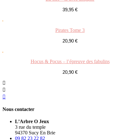
39,95
€
Pirates Tome 3
20,90
€
Hocus & Pocus – l’épreuve des fabulins
20,90
€
Nous contacter
L’Arbre O Jeux
3 rue du temple
94370 Sucy En Brie
09 82 23 22 82