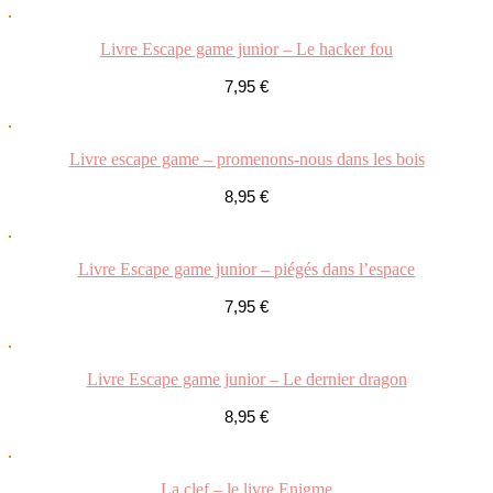
Livre Escape game junior – Le hacker fou
7,95
€
Livre escape game – promenons-nous dans les bois
8,95
€
Livre Escape game junior – piégés dans l’espace
7,95
€
Livre Escape game junior – Le dernier dragon
8,95
€
La clef – le livre Enigme