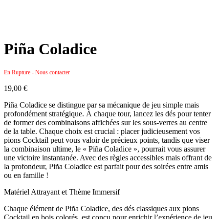
Piña Coladice
En Rupture - Nous contacter
19,00
€
Piña Coladice se distingue par sa mécanique de jeu simple mais
profondément stratégique. À chaque tour, lancez les dés pour tenter
de former des combinaisons affichées sur les sous-verres au centre
de la table. Chaque choix est crucial : placer judicieusement vos
pions Cocktail peut vous valoir de précieux points, tandis que viser
la combinaison ultime, le « Piña Coladice », pourrait vous assurer
une victoire instantanée. Avec des règles accessibles mais offrant de
la profondeur, Piña Coladice est parfait pour des soirées entre amis
ou en famille !
Matériel Attrayant et Thème Immersif
Chaque élément de Piña Coladice, des dés classiques aux pions
Cocktail en bois colorés, est conçu pour enrichir l’expérience de jeu.