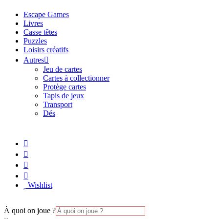
Escape Games
Livres
Casse têtes
Puzzles
Loisirs créatifs
Autres
Jeu de cartes
Cartes à collectionner
Protège cartes
Tapis de jeux
Transport
Dés
Wishlist
À quoi on joue ?