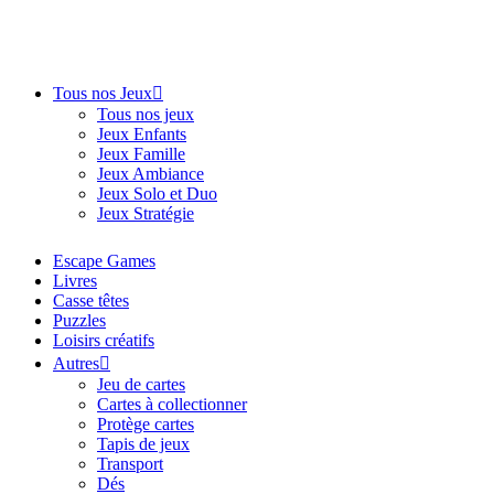
Tous nos Jeux
Tous nos jeux
Jeux Enfants
Jeux Famille
Jeux Ambiance
Jeux Solo et Duo
Jeux Stratégie
Escape Games
Livres
Casse têtes
Puzzles
Loisirs créatifs
Autres
Jeu de cartes
Cartes à collectionner
Protège cartes
Tapis de jeux
Transport
Dés