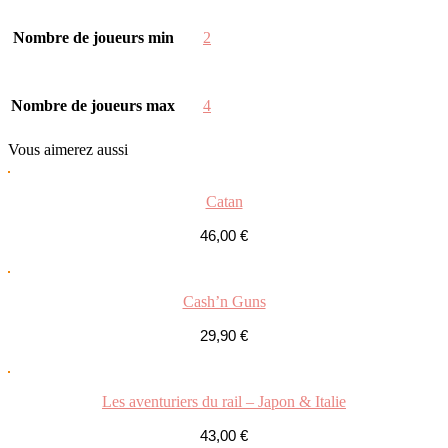
Nombre de joueurs min
2
Nombre de joueurs max
4
Vous
aimerez aussi
Catan
46,00
€
Cash’n Guns
29,90
€
Les aventuriers du rail – Japon & Italie
43,00
€