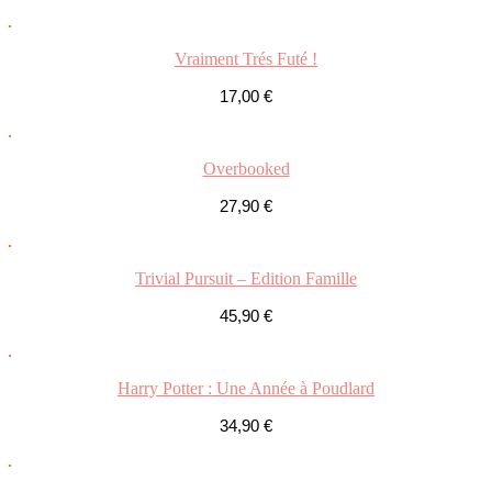
Vraiment Trés Futé !
17,00
€
Overbooked
27,90
€
Trivial Pursuit – Edition Famille
45,90
€
Harry Potter : Une Année à Poudlard
34,90
€