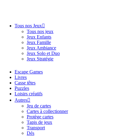
Tous nos Jeux
Tous nos jeux
Jeux Enfants
Jeux Famille
Jeux Ambiance
Jeux Solo et Duo
Jeux Stratégie
Escape Games
Livres
Casse têtes
Puzzles
Loisirs créatifs
Autres
Jeu de cartes
Cartes à collectionner
Protège cartes
Tapis de jeux
Transport
Dés