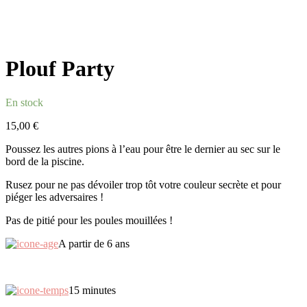
Plouf Party
En stock
15,00
€
Poussez les autres pions à l’eau pour être le dernier au sec sur le
bord de la piscine.
Rusez pour ne pas dévoiler trop tôt votre couleur secrète et pour
piéger les adversaires !
Pas de pitié pour les poules mouillées !
A partir de 6 ans
15 minutes