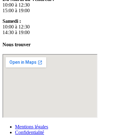
10:00 à 12:30
15:00 à 19:00
Samedi :
10:00 à 12:30
14:30 à 19:00
Nous trouver
Mentions légales
Confidentialité