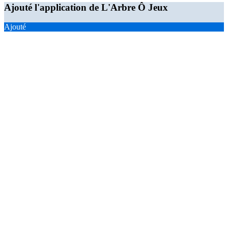
Ajouté l'application de L'Arbre Ô Jeux
Ajouté