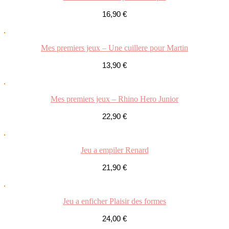
16,90
€
Mes premiers jeux – Une cuillere pour Martin
13,90
€
Mes premiers jeux – Rhino Hero Junior
22,90
€
Jeu a empiler Renard
21,90
€
Jeu a enficher Plaisir des formes
24,00
€