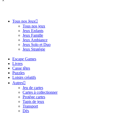
×
Tous nos Jeux
Tous nos jeux
Jeux Enfants
Jeux Famille
Jeux Ambiance
Jeux Solo et Duo
Jeux Stratégie
Escape Games
Livres
Casse têtes
Puzzles
Loisirs créatifs
Autres
Jeu de cartes
Cartes à collectionner
Protège cartes
Tapis de jeux
Transport
Dés