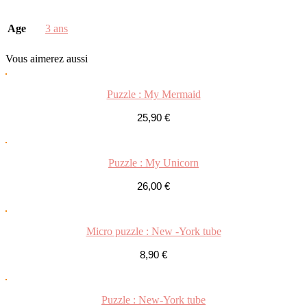
Age
3 ans
Vous
aimerez aussi
Puzzle : My Mermaid
25,90
€
Puzzle : My Unicorn
26,00
€
Micro puzzle : New -York tube
8,90
€
Puzzle : New-York tube