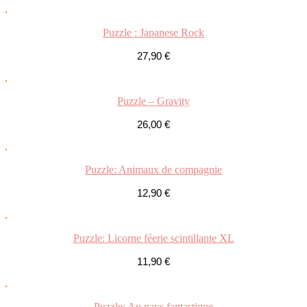
Puzzle : Japanese Rock
27,90
€
Puzzle – Gravity
26,00
€
Puzzle: Animaux de compagnie
12,90
€
Puzzle: Licorne féerie scintillante XL
11,90
€
Puzzle: Au pays fantastique