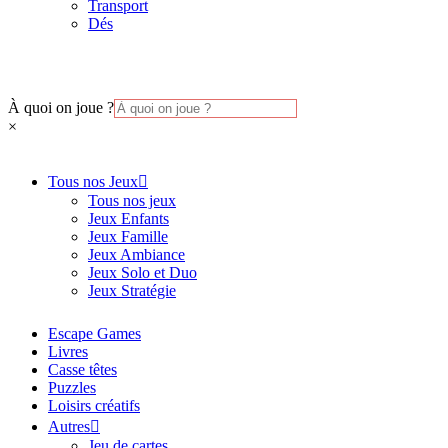
Transport
Dés
À quoi on joue ?
×
Tous nos Jeux
Tous nos jeux
Jeux Enfants
Jeux Famille
Jeux Ambiance
Jeux Solo et Duo
Jeux Stratégie
Escape Games
Livres
Casse têtes
Puzzles
Loisirs créatifs
Autres
Jeu de cartes