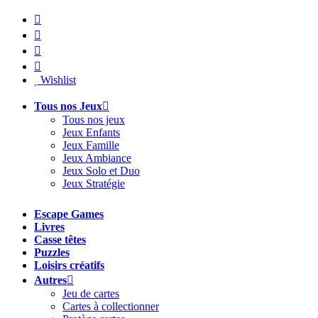
Aller
au
contenu
Wishlist
Tous nos Jeux
Tous nos jeux
Jeux Enfants
Jeux Famille
Jeux Ambiance
Jeux Solo et Duo
Jeux Stratégie
Escape Games
Livres
Casse têtes
Puzzles
Loisirs créatifs
Autres
Jeu de cartes
Cartes à collectionner