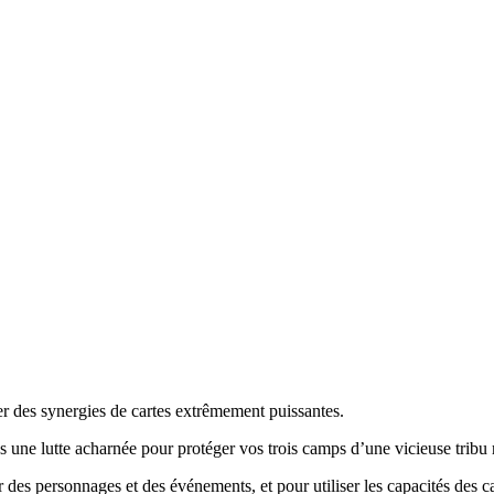
ier des synergies de cartes extrêmement puissantes.
une lutte acharnée pour protéger vos trois camps d’une vicieuse tribu ri
r des personnages et des événements, et pour utiliser les capacités des 