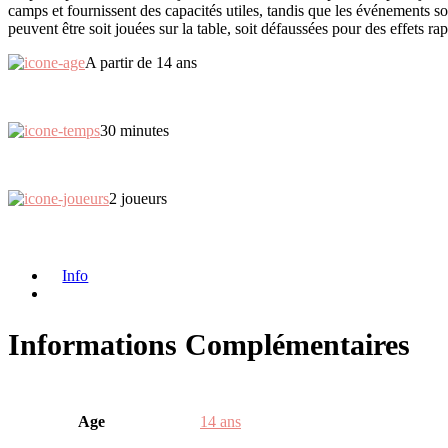
camps et fournissent des capacités utiles, tandis que les événements so
peuvent être soit jouées sur la table, soit défaussées pour des effets 
A partir de 14 ans
30 minutes
2 joueurs
Info
Informations Complémentaires
Age
14 ans