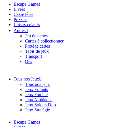
Escape Games
Livres
Casse têtes
Puzzles
Loisirs créatifs
Autres
Jeu de cartes
Cartes à collectionner
Protège cartes
Tapis de jeux
Transport
Dés
Tous nos Jeux
Tous nos jeux
Jeux Enfants
Jeux Famille
Jeux Ambiance
Jeux Solo et Duo
Jeux Stratégie
Escape Games