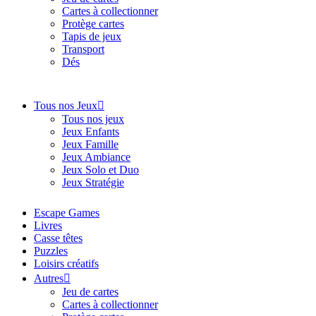
Cartes à collectionner
Protège cartes
Tapis de jeux
Transport
Dés
Tous nos Jeux
Tous nos jeux
Jeux Enfants
Jeux Famille
Jeux Ambiance
Jeux Solo et Duo
Jeux Stratégie
Escape Games
Livres
Casse têtes
Puzzles
Loisirs créatifs
Autres
Jeu de cartes
Cartes à collectionner