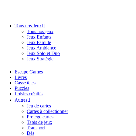
Tous nos Jeux
Tous nos jeux
Jeux Enfants
Jeux Famille
Jeux Ambiance
Jeux Solo et Duo
Jeux Stratégie
Escape Games
Livres
Casse têtes
Puzzles
Loisirs créatifs
Autres
Jeu de cartes
Cartes à collectionner
Protège cartes
Tapis de jeux
Transport
Dés