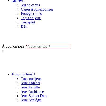
Autres
Jeu de cartes
Cartes à collectionner
Protège cartes
Tapis de jeux
Transport
Dés
À quoi on joue ?
×
Tous nos Jeux
Tous nos jeux
Jeux Enfants
Jeux Famille
Jeux Ambiance
Jeux Solo et Duo
Jeux Stratégie