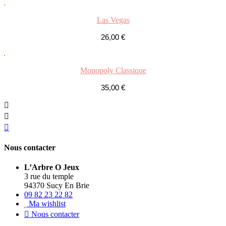
Las Vegas
26,00
€
Monopoly Classique
35,00
€
Nous contacter
L’Arbre O Jeux
3 rue du temple
94370 Sucy En Brie
09 82 23 22 82
Ma wishlist
Nous contacter