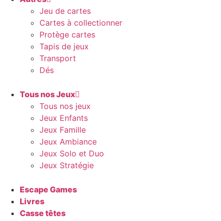
Jeu de cartes
Cartes à collectionner
Protège cartes
Tapis de jeux
Transport
Dés
Tous nos Jeux
Tous nos jeux
Jeux Enfants
Jeux Famille
Jeux Ambiance
Jeux Solo et Duo
Jeux Stratégie
Escape Games
Livres
Casse têtes