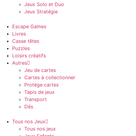
Jeux Solo et Duo
Jeux Stratégie
Escape Games
Livres
Casse têtes
Puzzles
Loisirs créatifs
Autres
Jeu de cartes
Cartes à collectionner
Protège cartes
Tapis de jeux
Transport
Dés
Tous nos Jeux
Tous nos jeux