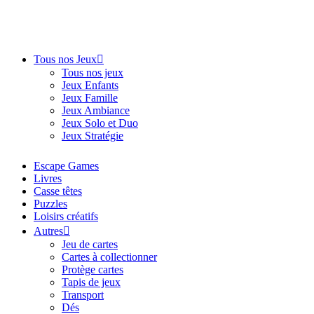
Tous nos Jeux
Tous nos jeux
Jeux Enfants
Jeux Famille
Jeux Ambiance
Jeux Solo et Duo
Jeux Stratégie
Escape Games
Livres
Casse têtes
Puzzles
Loisirs créatifs
Autres
Jeu de cartes
Cartes à collectionner
Protège cartes
Tapis de jeux
Transport
Dés