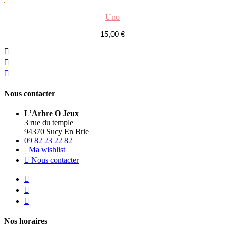
Uno
15,00
€
Nous contacter
L’Arbre O Jeux
3 rue du temple
94370 Sucy En Brie
09 82 23 22 82
Ma wishlist
Nous contacter
Nos horaires