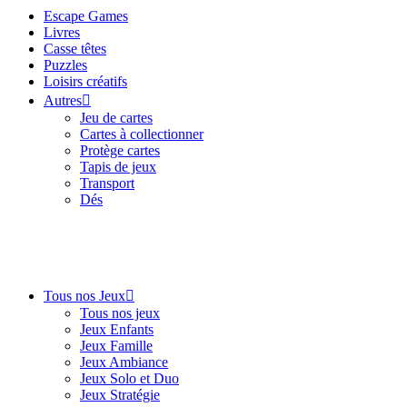
Escape Games
Livres
Casse têtes
Puzzles
Loisirs créatifs
Autres
Jeu de cartes
Cartes à collectionner
Protège cartes
Tapis de jeux
Transport
Dés
Tous nos Jeux
Tous nos jeux
Jeux Enfants
Jeux Famille
Jeux Ambiance
Jeux Solo et Duo
Jeux Stratégie