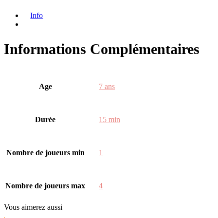
Info
Informations Complémentaires
Age
7 ans
Durée
15 min
Nombre de joueurs min
1
Nombre de joueurs max
4
Vous
aimerez aussi