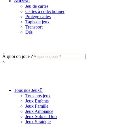
Autres
Jeu de cartes
Cartes à collectionner
Protège cartes
Tapis de jeux
Transport
Dés
À quoi on joue ?
×
Tous nos Jeux
Tous nos jeux
Jeux Enfants
Jeux Famille
Jeux Ambiance
Jeux Solo et Duo
Jeux Stratégie