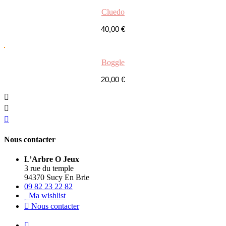
Cluedo
40,00
€
Boggle
20,00
€
Nous contacter
L’Arbre O Jeux
3 rue du temple
94370 Sucy En Brie
09 82 23 22 82
Ma wishlist
Nous contacter