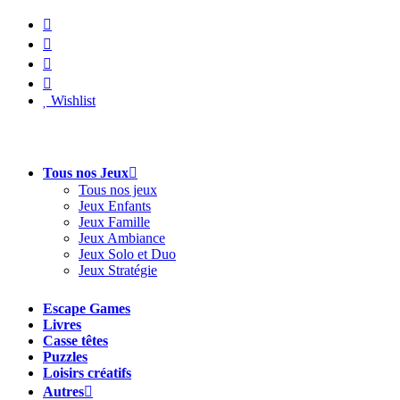
Aller
au
contenu
Wishlist
Tous nos Jeux
Tous nos jeux
Jeux Enfants
Jeux Famille
Jeux Ambiance
Jeux Solo et Duo
Jeux Stratégie
Escape Games
Livres
Casse têtes
Puzzles
Loisirs créatifs
Autres