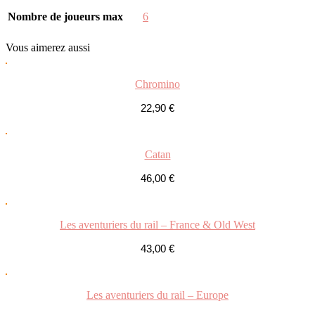
Nombre de joueurs max
6
Vous
aimerez aussi
Chromino
22,90
€
Catan
46,00
€
Les aventuriers du rail – France & Old West
43,00
€
Les aventuriers du rail – Europe