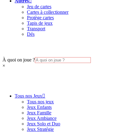
Autres
Jeu de cartes
Cartes à collectionner
Protège cartes
Tapis de jeux
Transport
Dés
À quoi on joue ?
×
Tous nos Jeux
Tous nos jeux
Jeux Enfants
Jeux Famille
Jeux Ambiance
Jeux Solo et Duo
Jeux Stratégie