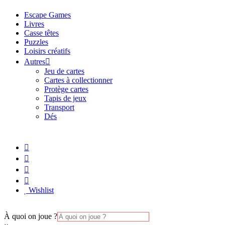
Escape Games
Livres
Casse têtes
Puzzles
Loisirs créatifs
Autres
Jeu de cartes
Cartes à collectionner
Protège cartes
Tapis de jeux
Transport
Dés
Wishlist
À quoi on joue ?