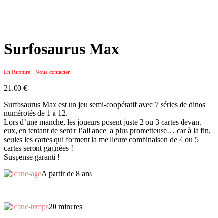
Surfosaurus Max
En Rupture - Nous contacter
21,00
€
Surfosaurus Max est un jeu semi-coopératif avec 7 séries de dinos
numérotés de 1 à 12.
Lors d’une manche, les joueurs posent juste 2 ou 3 cartes devant
eux, en tentant de sentir l’alliance la plus prometteuse… car à la fin,
seules les cartes qui forment la meilleure combinaison de 4 ou 5
cartes seront gagnées !
Suspense garanti !
A partir de 8 ans
20 minutes