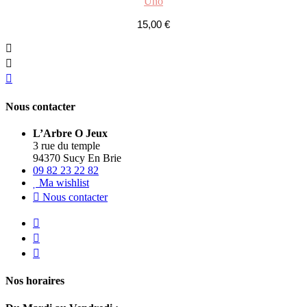
Uno
15,00
€
Nous contacter
L’Arbre O Jeux
3 rue du temple
94370 Sucy En Brie
09 82 23 22 82
Ma wishlist
Nous contacter
Nos horaires