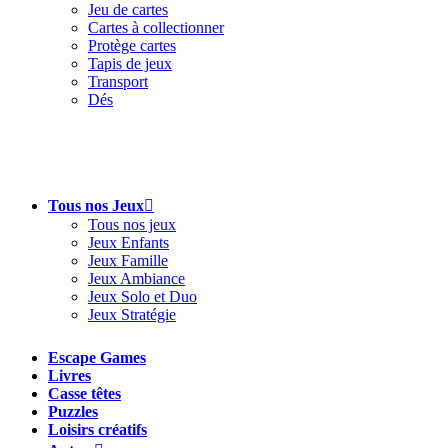
Jeu de cartes
Cartes à collectionner
Protège cartes
Tapis de jeux
Transport
Dés
Tous nos Jeux
Tous nos jeux
Jeux Enfants
Jeux Famille
Jeux Ambiance
Jeux Solo et Duo
Jeux Stratégie
Escape Games
Livres
Casse têtes
Puzzles
Loisirs créatifs