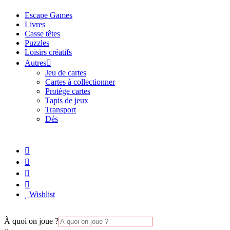
Escape Games
Livres
Casse têtes
Puzzles
Loisirs créatifs
Autres
Jeu de cartes
Cartes à collectionner
Protège cartes
Tapis de jeux
Transport
Dés
Wishlist
À quoi on joue ?