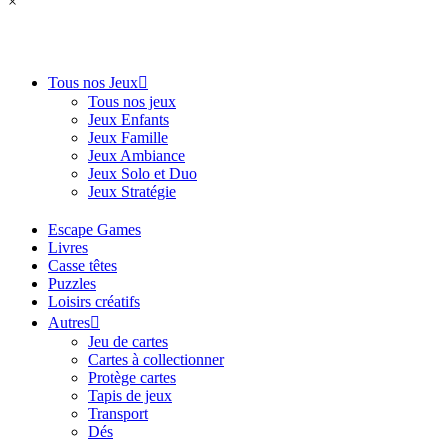
×
Tous nos Jeux
Tous nos jeux
Jeux Enfants
Jeux Famille
Jeux Ambiance
Jeux Solo et Duo
Jeux Stratégie
Escape Games
Livres
Casse têtes
Puzzles
Loisirs créatifs
Autres
Jeu de cartes
Cartes à collectionner
Protège cartes
Tapis de jeux
Transport
Dés