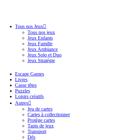
Tous nos Jeux
Tous nos jeux
Jeux Enfants
Jeux Famille
Jeux Ambiance
Jeux Solo et Duo
Jeux Stratégie
Escape Games
Livres
Casse têtes
Puzzles
Loisirs créatifs
Autres
Jeu de cartes
Cartes à collectionner
Protège cartes
Tapis de jeux
Transport
Dés