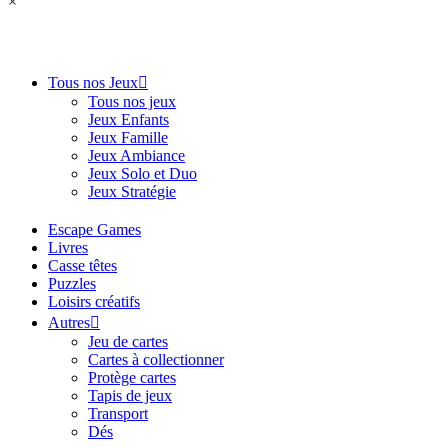
×
Tous nos Jeux
Tous nos jeux
Jeux Enfants
Jeux Famille
Jeux Ambiance
Jeux Solo et Duo
Jeux Stratégie
Escape Games
Livres
Casse têtes
Puzzles
Loisirs créatifs
Autres
Jeu de cartes
Cartes à collectionner
Protège cartes
Tapis de jeux
Transport
Dés