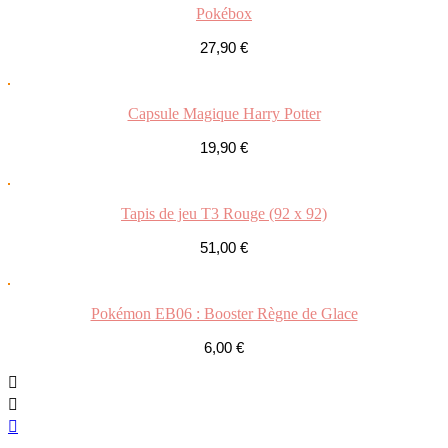
Pokébox
27,90
€
Capsule Magique Harry Potter
19,90
€
Tapis de jeu T3 Rouge (92 x 92)
51,00
€
Pokémon EB06 : Booster Règne de Glace
6,00
€