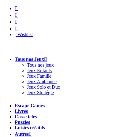
Aller
au
contenu
Wishlist
Tous nos Jeux
Tous nos jeux
Jeux Enfants
Jeux Famille
Jeux Ambiance
Jeux Solo et Duo
Jeux Stratégie
Escape Games
Livres
Casse têtes
Puzzles
Loisirs créatifs
Autres