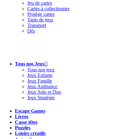
Jeu de cartes
Cartes à collectionner
Protège cartes
Tapis de jeux
Transport
Dés
Tous nos Jeux
Tous nos jeux
Jeux Enfants
Jeux Famille
Jeux Ambiance
Jeux Solo et Duo
Jeux Stratégie
Escape Games
Livres
Casse têtes
Puzzles
Loisirs créatifs