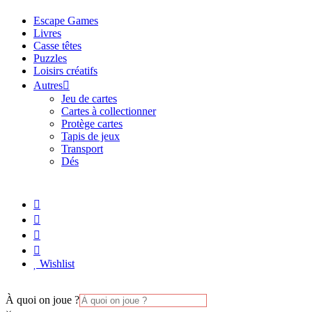
Escape Games
Livres
Casse têtes
Puzzles
Loisirs créatifs
Autres
Jeu de cartes
Cartes à collectionner
Protège cartes
Tapis de jeux
Transport
Dés
Wishlist
À quoi on joue ?