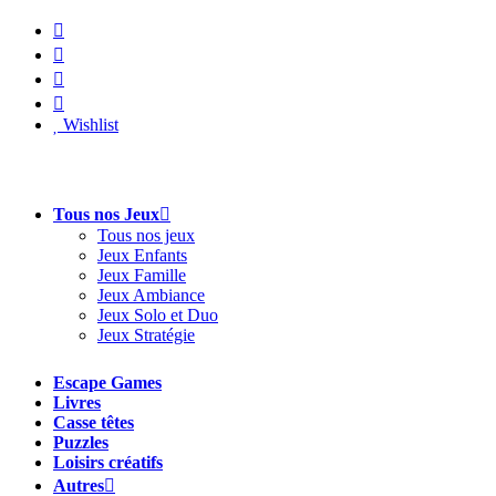
Aller
au
contenu
Wishlist
Tous nos Jeux
Tous nos jeux
Jeux Enfants
Jeux Famille
Jeux Ambiance
Jeux Solo et Duo
Jeux Stratégie
Escape Games
Livres
Casse têtes
Puzzles
Loisirs créatifs
Autres