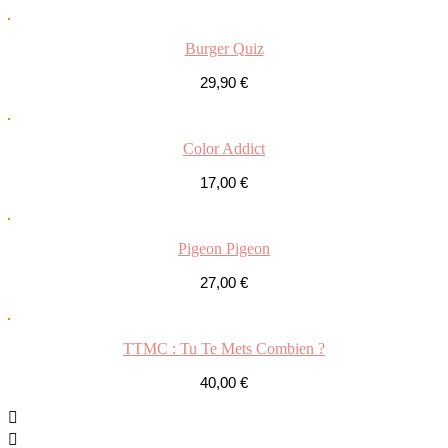
Burger Quiz
29,90
€
Color Addict
17,00
€
Pigeon Pigeon
27,00
€
TTMC : Tu Te Mets Combien ?
40,00
€