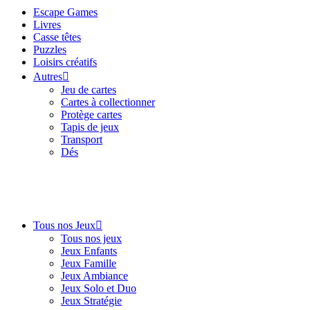
Escape Games
Livres
Casse têtes
Puzzles
Loisirs créatifs
Autres
Jeu de cartes
Cartes à collectionner
Protège cartes
Tapis de jeux
Transport
Dés
Tous nos Jeux
Tous nos jeux
Jeux Enfants
Jeux Famille
Jeux Ambiance
Jeux Solo et Duo
Jeux Stratégie