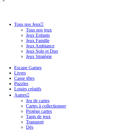
×
Tous nos Jeux
Tous nos jeux
Jeux Enfants
Jeux Famille
Jeux Ambiance
Jeux Solo et Duo
Jeux Stratégie
Escape Games
Livres
Casse têtes
Puzzles
Loisirs créatifs
Autres
Jeu de cartes
Cartes à collectionner
Protège cartes
Tapis de jeux
Transport
Dés