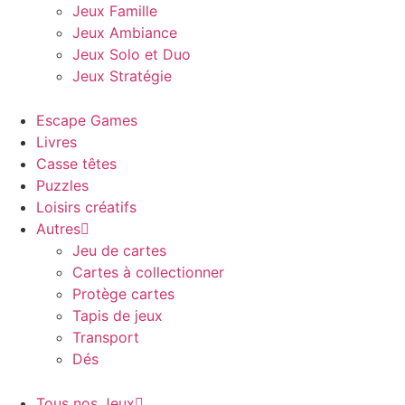
Jeux Famille
Jeux Ambiance
Jeux Solo et Duo
Jeux Stratégie
Escape Games
Livres
Casse têtes
Puzzles
Loisirs créatifs
Autres
Jeu de cartes
Cartes à collectionner
Protège cartes
Tapis de jeux
Transport
Dés
Tous nos Jeux